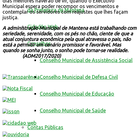
dias melhores haverão de vir, quando o Executivo
Municipal espera poder recompor os vencimentos e
da Prefeitura de Mantena
contemplar os servidores com reajustes que lhes façam
justiça.
Cidadão Web
A administração Municipal de Mantena está trabalhando com
seriedade, serenidade, com os pés no chão, ciente de que a
atual conjuntura econômica pela qual atravessa o pais, não
Conselhos
está a permitir um cenário promissor e favorável. Mas
quando se sonha junto, o sonho pode tornar-se realidade.
(ADM2017/2020)
Conselho Municipal de Assistência Social
Conselho Municipal de Defesa Civil
Conselho Municipal de Educação
Conselho Municipal de Saúde
Contas Públicas