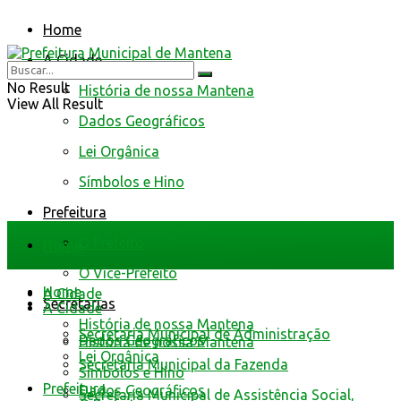
Home
A Cidade
No Result
História de nossa Mantena
View All Result
Dados Geográficos
Lei Orgânica
Símbolos e Hino
Prefeitura
O Prefeito
Home
O Vice-Prefeito
Home
A Cidade
Secretarias
A Cidade
História de nossa Mantena
Secretaria Municipal de Administração
Dados Geográficos
História de nossa Mantena
Lei Orgânica
Secretaria Municipal da Fazenda
Símbolos e Hino
Prefeitura
Dados Geográficos
Secretaria Municipal de Assistência Social,