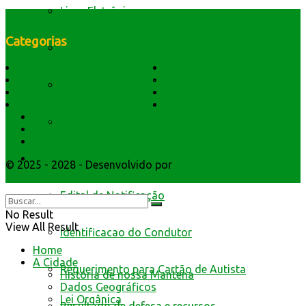
Livro Eletrônico
Categorias
Minha Folha
História do Município
Notícias
Dados Geográficos
Prefeitura Trabalhando
Nota Fiscal Eletrônica
Lei Orgânica
Central Multimídia
Símbolos e Hino
Editais Licitações
Secretarios
Fale com a prefeitura
Atendimento
Webmail
Trânsito
© 2025 - 2028 - Desenvolvido por
Webmundo Soluções
Interativas
Edital de Notificação
No Result
View All Result
Identificacao do Condutor
Home
A Cidade
Requerimento para Cartão de Autista
História de nossa Mantena
Dados Geográficos
Lei Orgânica