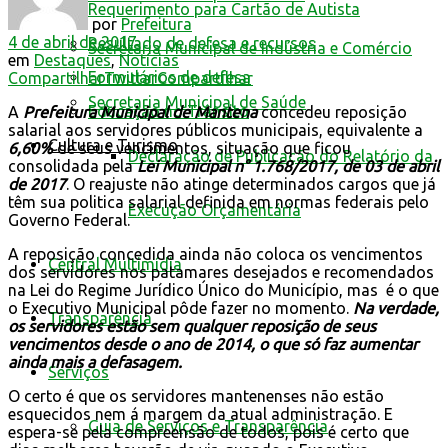
Requerimento para Cartão de Autista
por
Prefeitura
4 de abril de 2017
Resultado de defesa e recursos
Secretaria Municipal de Indústria e Comércio
em
Destaques
,
Notícias
Formulários de defesa
Compartilhar
Twittar
Compartilhar
Secretaria Municipal de Saúde
Educação no Trânsito
A
Prefeitura Municipal de Mantena
concedeu reposição
salarial aos servidores públicos municipais, equivalente a
Cultura e Turismo
6,60%
de seus vencimentos, situação que ficou
Declaração de Publicação do Relatório da
consolidada pela
Lei Municipal n° 1.768/2017, de 03 de abril
de 2017
. O reajuste não atinge determinados cargos que já
têm sua politica salarial definida em normas federais pelo
Execução Orçamentária
Governo Federal.
A reposição concedida ainda não coloca os vencimentos
Central Multimídia
dos servidores nos patamares desejados e recomendados
na Lei do Regime Jurídico Único do Município, mas é o que
o Executivo Municipal pôde fazer no momento.
Na verdade,
Transparência
os servidores estão sem qualquer reposição de seus
vencimentos desde o ano de 2014, o que só faz aumentar
ainda mais a defasagem.
Serviços
O certo é que os servidores mantenenses não estão
esquecidos nem á margem da atual administração. E
Guia de Serviços e Transparência
espera-se pela compreensão de todos, pois é certo que