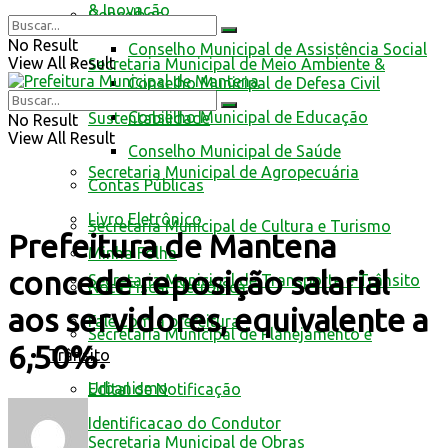
& Inovação
Conselhos
No Result
Conselho Municipal de Assistência Social
View All Result
Secretaria Municipal de Meio Ambiente &
Conselho Municipal de Defesa Civil
Conselho Municipal de Educação
Sustentabilidade
No Result
View All Result
Conselho Municipal de Saúde
Secretaria Municipal de Agropecuária
Contas Públicas
Livro Eletrônico
Secretaria Municipal de Cultura e Turismo
Prefeitura de Mantena
Minha Folha
concede reposição salarial
Secretaria Municipal de Transporte e Trânsito
Nota Fiscal Eletrônica
aos servidores, equivalente a
Fale com a prefeitura
Secretaria Municipal de Planejamento e
6,50%.
Trânsito
Urbanismo
Edital de Notificação
Identificacao do Condutor
Secretaria Municipal de Obras