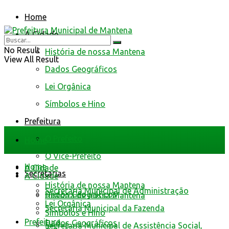
Home
A Cidade
No Result
História de nossa Mantena
View All Result
Dados Geográficos
Lei Orgânica
Símbolos e Hino
Prefeitura
O Prefeito
Home
O Vice-Prefeito
Home
A Cidade
Secretarias
A Cidade
História de nossa Mantena
Secretaria Municipal de Administração
Dados Geográficos
História de nossa Mantena
Lei Orgânica
Secretaria Municipal da Fazenda
Símbolos e Hino
Prefeitura
Dados Geográficos
Secretaria Municipal de Assistência Social,