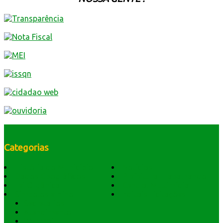
Categorias
História do Município
Notícias
Dados Geográficos
Prefeitura Trabalhando
Lei Orgânica
Central Multimídia
Símbolos e Hino
Editais Licitações
Secretarios
Atendimento
Webmail