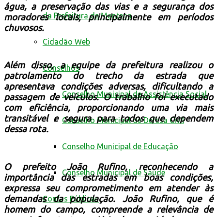
água, a preservação das vias e a segurança dos
da Prefeitura de Mantena
moradores locais, principalmente em períodos
chuvosos.
Cidadão Web
Além disso, a equipe da prefeitura realizou o
Conselhos
patrolamento do trecho da estrada que
apresentava condições adversas, dificultando a
Conselho Municipal de Assistência Social
passagem de veículos. O trabalho foi executado
com eficiência, proporcionando uma via mais
transitável e segura para todos que dependem
Conselho Municipal de Defesa Civil
dessa rota.
Conselho Municipal de Educação
O prefeito João Rufino, reconhecendo a
Conselho Municipal de Saúde
importância das estradas em boas condições,
expressa seu comprometimento em atender às
demandas da população. João Rufino, que é
Contas Públicas
homem do campo, compreende a relevância de