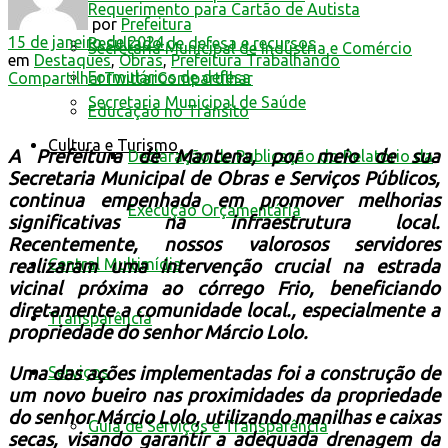
Requerimento para Cartão de Autista
por
Prefeitura
15 de janeiro de 2024
Resultado de defesa e recursos
Secretaria Municipal de Indústria e Comércio
em
Destaques
,
Obras
,
Prefeitura Trabalhando
Formulários de defesa
Compartilhar
Twittar
Compartilhar
Secretaria Municipal de Saúde
Educação no Trânsito
Cultura e Turismo
A Prefeitura de Mantena, por meio de sua
Declaração de Publicação do Relatório da
Secretaria Municipal de Obras e Serviços Públicos,
continua empenhada em promover melhorias
Execução Orçamentária
significativas na infraestrutura local.
Recentemente, nossos valorosos servidores
Central Multimídia
realizaram uma intervenção crucial na estrada
vicinal próxima ao córrego Frio, beneficiando
diretamente a comunidade local., especialmente a
Transparência
propriedade do senhor Márcio Lolo.
Serviços
Uma das ações implementadas foi a construção de
um novo bueiro nas proximidades da
propriedade
do senhor Márcio Lolo
, utilizando manilhas e caixas
Guia de Serviços e Transparência
secas, visando garantir a adequada drenagem da