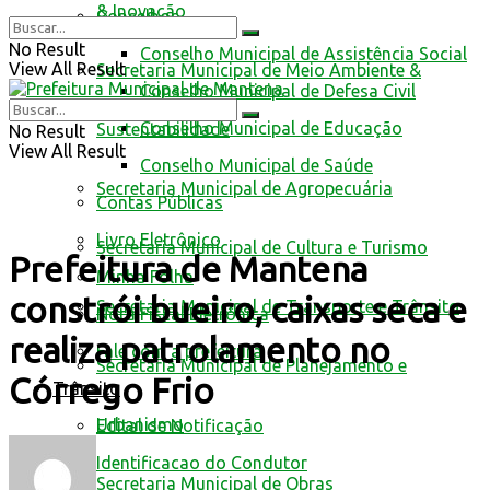
& Inovação
Conselhos
No Result
Conselho Municipal de Assistência Social
View All Result
Secretaria Municipal de Meio Ambiente &
Conselho Municipal de Defesa Civil
Conselho Municipal de Educação
Sustentabilidade
No Result
View All Result
Conselho Municipal de Saúde
Secretaria Municipal de Agropecuária
Contas Públicas
Livro Eletrônico
Secretaria Municipal de Cultura e Turismo
Prefeitura de Mantena
Minha Folha
constrói bueiro, caixas seca e
Secretaria Municipal de Transporte e Trânsito
Nota Fiscal Eletrônica
realiza patrolamento no
Fale com a prefeitura
Secretaria Municipal de Planejamento e
Córrego Frio
Trânsito
Urbanismo
Edital de Notificação
Identificacao do Condutor
Secretaria Municipal de Obras