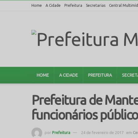
Home
A Cidade
Prefeitura
Secretarias
Central Multimíd
HOME
A CIDADE
PREFEITURA
SECRET
Prefeitura de Mante
funcionários público
por
Prefeitura
24 de fevereiro de 2017
em
Ce