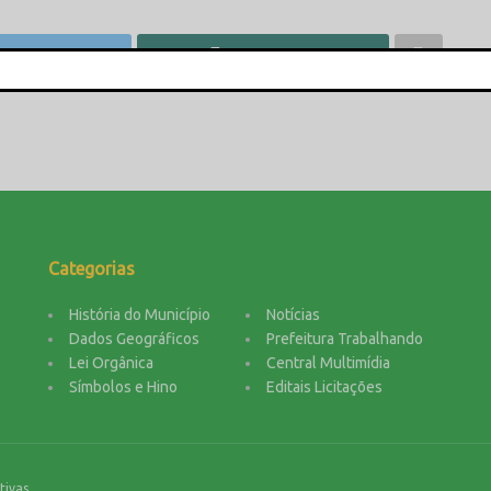
wittar
Compartilhar
This popup will close in:
16
Categorias
História do Município
Notícias
Dados Geográficos
Prefeitura Trabalhando
Lei Orgânica
Central Multimídia
Símbolos e Hino
Editais Licitações
tivas