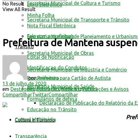
Secretaria Municipal de Cultura e Turismo
No Result
Livro Eletrônico
View All Result
Minha Folha
Secretaria Municipal de Transporte e Trânsito
Nota Fiscal Eletrônica
Fale com a prefeitura
Secretaria Municipal de Planejamento e Urbanis
Prefeitura de Mantena suspen
Trânsito
Secretaria Municipal de Obras
Edital de Notificação
Identificacao do Condutor
Secretaria Municipal de Indústria e Comércio
por
Prefeitura
Requerimento para Cartão de Autista
13 de julho de 2020
Secretaria Municipal de Saúde
Resultado de defesa e recursos
em
Destaques
,
Educação
,
Notícias
,
Publicações e Avisos
Compartilhar
Twittar
Compartilhar
Formulários de defesa
Declaração de Publicação do Relatório da 
Educação no Trânsito
Pref
Central Multimídia
Cultura e Turismo
Transparência