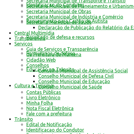
Secretaria Municipal de Transporte e Trânsito
Identificacao do Condutor
Secretaria Municipal de Planejamento e Urbanis
Secretaria Municipal de Obras
Secretaria Municipal de Indústria e Comércio
Requerimento para Cartão de Autista
Secretaria Municipal de Saúde
Declaração de Publicação do Relatório da 
Central Multimídia
Resultado de defesa e recursos
Transparência
Serviços
Guia de Serviços e Transparência
Formulários de defesa
da Prefeitura de Mantena
Cidadão Web
Conselhos
Educação no Trânsito
Conselho Municipal de Assistência Social
Conselho Municipal de Defesa Civil
Conselho Municipal de Educação
Cultura e Turismo
Conselho Municipal de Saúde
Contas Públicas
Livro Eletrônico
Minha Folha
Nota Fiscal Eletrônica
Fale com a prefeitura
Trânsito
Edital de Notificação
Identificacao do Condutor