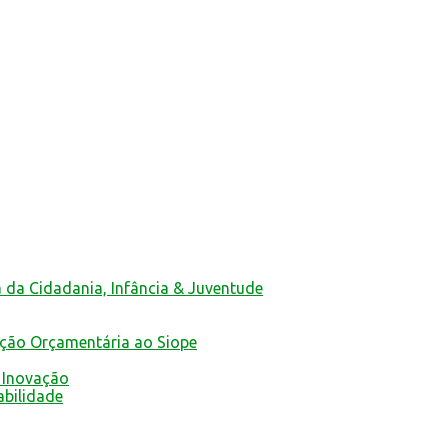
a da Cidadania, Infância & Juventude
ução Orçamentária ao Siope
 Inovação
abilidade