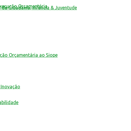
Execução Orçamentária
a da Cidadania, Infância & Juventude
ução Orçamentária ao Siope
 Inovação
abilidade