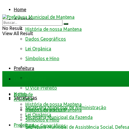
Home
A Cidade
No Result
História de nossa Mantena
View All Result
Dados Geográficos
Lei Orgânica
Símbolos e Hino
Prefeitura
O Prefeito
Home
O Vice-Prefeito
Home
A Cidade
Secretarias
A Cidade
História de nossa Mantena
Secretaria Municipal de Administração
Dados Geográficos
História de nossa Mantena
Lei Orgânica
Secretaria Municipal da Fazenda
Símbolos e Hino
Prefeitura
Dados Geográficos
Secretaria Municipal de Assistência Social, Defes