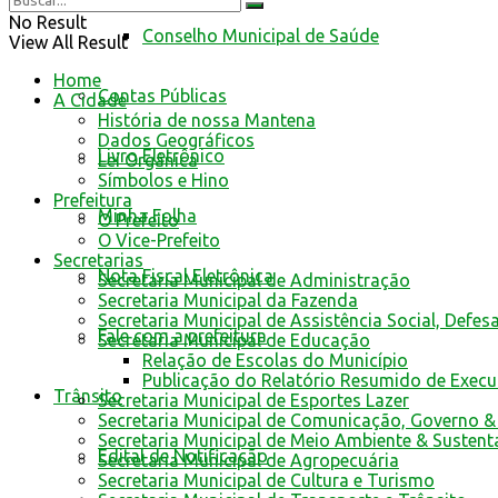
No Result
Conselho Municipal de Saúde
View All Result
Home
Contas Públicas
A Cidade
História de nossa Mantena
Dados Geográficos
Livro Eletrônico
Lei Orgânica
Símbolos e Hino
Prefeitura
Minha Folha
O Prefeito
O Vice-Prefeito
Secretarias
Nota Fiscal Eletrônica
Secretaria Municipal de Administração
Secretaria Municipal da Fazenda
Secretaria Municipal de Assistência Social, Defes
Fale com a prefeitura
Secretaria Municipal de Educação
Relação de Escolas do Município
Publicação do Relatório Resumido de Exec
Trânsito
Secretaria Municipal de Esportes Lazer
Secretaria Municipal de Comunicação, Governo &
Secretaria Municipal de Meio Ambiente & Sustent
Edital de Notificação
Secretaria Municipal de Agropecuária
Secretaria Municipal de Cultura e Turismo