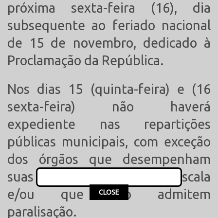
próxima sexta-feira (16), dia
subsequente ao feriado nacional
de 15 de novembro, dedicado à
Proclamação da República.
Nos dias 15 (quinta-feira) e (16
sexta-feira) não haverá
expediente nas repartições
públicas municipais, com exceção
dos órgãos que desempenham
suas funções em regime de escala
This popup will close in:
15
e/ou que não admitem
CLOSE
paralisação.