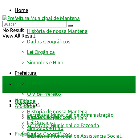
Home
A Cidade
No Result
História de nossa Mantena
View All Result
Dados Geográficos
Lei Orgânica
Símbolos e Hino
Prefeitura
O Prefeito
Home
O Vice-Prefeito
Home
A Cidade
Secretarias
A Cidade
História de nossa Mantena
Secretaria Municipal de Administração
Dados Geográficos
História de nossa Mantena
Lei Orgânica
Secretaria Municipal da Fazenda
Símbolos e Hino
Prefeitura
Dados Geográficos
Secretaria Municipal de Assistência Social,