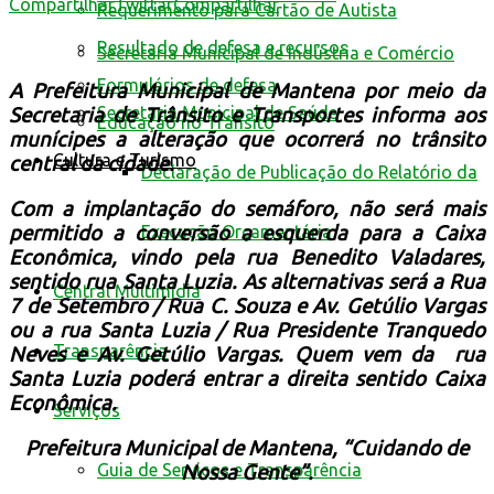
Compartilhar
Twittar
Compartilhar
Requerimento para Cartão de Autista
Resultado de defesa e recursos
Secretaria Municipal de Indústria e Comércio
Formulários de defesa
A Prefeitura Municipal de Mantena por meio da
Secretaria Municipal de Saúde
Secretaria de Trânsito e Transportes informa aos
Educação no Trânsito
munícipes a alteração que ocorrerá no trânsito
Cultura e Turismo
central da cidade.
Declaração de Publicação do Relatório da
Com a implantação do semáforo,
não será mais
Execução Orçamentária
permitido a conversão
a esquerda para a Caixa
Econômica, vindo pela rua Benedito Valadares,
sentido rua Santa Luzia. As
alternativas será a Rua
Central Multimídia
7 de Setembro / Rua C. Souza e Av. Getúlio Vargas
ou a
rua Santa Luzia / Rua Presidente Tranquedo
Transparência
Neves e Av. Getúlio Vargas. Quem vem da rua
Santa Luzia poderá entrar a direita sentido Caixa
Econômica.
Serviços
Prefeitura Municipal de Mantena, “Cuidando de
Guia de Serviços e Transparência
Nossa Gente”.