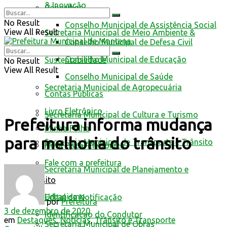
& Inovação
Conselhos
No Result
Conselho Municipal de Assistência Social
View All Result
Secretaria Municipal de Meio Ambiente &
Conselho Municipal de Defesa Civil
Conselho Municipal de Educação
Sustentabilidade
No Result
View All Result
Conselho Municipal de Saúde
Secretaria Municipal de Agropecuária
Contas Públicas
Livro Eletrônico
Secretaria Municipal de Cultura e Turismo
Prefeitura informa mudança
Minha Folha
para melhoria do trânsito
Secretaria Municipal de Transporte e Trânsito
Nota Fiscal Eletrônica
Fale com a prefeitura
Secretaria Municipal de Planejamento e
Trânsito
Urbanismo
Edital de Notificação
por
Prefeitura
3 de dezembro de 2020
Identificacao do Condutor
em
Destaques
,
Notícias
,
Trânsito e Transporte
Secretaria Municipal de Obras