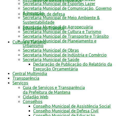
Resultado de defesa e recursos
Secretaria Municipal de Esportes Lazer
Secretaria Municipal de Comunicação, Governo
& Inovação
Formulários de defesa
Secretaria Municipal de Meio Ambiente &
Sustentabilidade
Secretaria Municipal de Agropecuária
Educação no Trânsito
Secretaria Municipal de Cultura e Turismo
Secretaria Municipal de Transporte e Trânsito
Secretaria Municipal de Planejamento e
Cultura e Turismo
Urbanismo
Secretaria Municipal de Obras
Secretaria Municipal de Indústria e Comércio
Secretaria Municipal de Saúde
Declaração de Publicação do Relatório da
Execução Orçamentária
Central Multimídia
Transparência
Serviços
Guia de Serviços e Transparência
da Prefeitura de Mantena
Cidadão Web
Conselhos
Conselho Municipal de Assistência Social
Conselho Municipal de Defesa Civil
Conselho Municipal de Educação