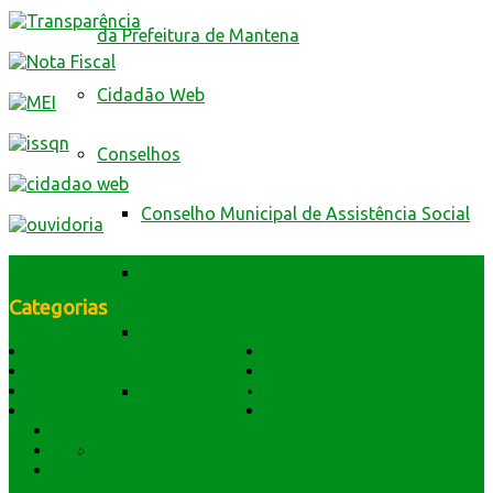
da Prefeitura de Mantena
Cidadão Web
Conselhos
Conselho Municipal de Assistência Social
Conselho Municipal de Defesa Civil
Categorias
Conselho Municipal de Educação
História do Município
Notícias
Dados Geográficos
Prefeitura Trabalhando
Lei Orgânica
Central Multimídia
Conselho Municipal de Saúde
Símbolos e Hino
Editais Licitações
Secretarios
Atendimento
Contas Públicas
Webmail