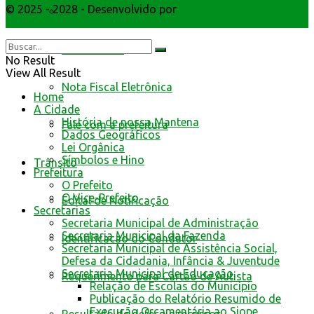
© 2025 - 2028 - Desenvolvido por
Webmundo Soluções
Livro Eletrônico
Interativas
Minha Folha
No Result
View All Result
Nota Fiscal Eletrônica
Home
A Cidade
História de nossa Mantena
Fale com a prefeitura
Dados Geográficos
Lei Orgânica
Símbolos e Hino
Trânsito
Prefeitura
O Prefeito
O Vice-Prefeito
Edital de Notificação
Secretarias
Secretaria Municipal de Administração
Secretaria Municipal da Fazenda
Identificacao do Condutor
Secretaria Municipal de Assistência Social,
Defesa da Cidadania, Infância & Juventude
Secretaria Municipal de Educação
Requerimento para Cartão de Autista
Relação de Escolas do Município
Publicação do Relatório Resumido de
Execução Orçamentária ao Siope