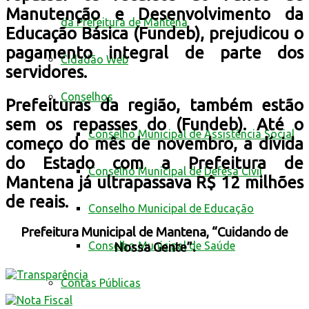
Manutenção e Desenvolvimento da
da Prefeitura de Mantena
Educação Básica (Fundeb), prejudicou o
pagamento integral de parte dos
Cidadão Web
servidores.
Conselhos
Prefeituras da região, também estão
sem os repasses do (Fundeb). Até o
Conselho Municipal de Assistência Social
começo do mês de novembro, a dívida
do Estado com a Prefeitura de
Conselho Municipal de Defesa Civil
Mantena já ultrapassava R$ 12 milhões
de reais.
Conselho Municipal de Educação
Prefeitura Municipal de Mantena, “Cuidando de
Conselho Municipal de Saúde
Nossa Gente”.
Contas Públicas