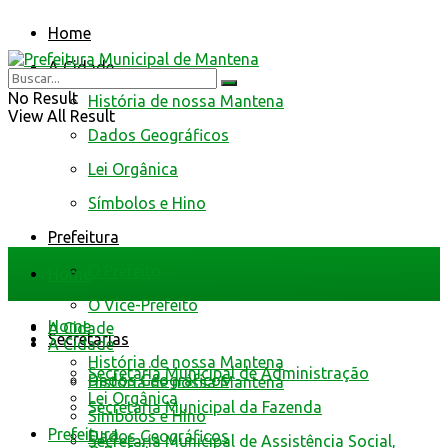
Home
A Cidade
No Result
História de nossa Mantena
View All Result
Dados Geográficos
Lei Orgânica
Símbolos e Hino
Prefeitura
O Prefeito
Home
O Vice-Prefeito
Home
A Cidade
Secretarias
A Cidade
História de nossa Mantena
Secretaria Municipal de Administração
Dados Geográficos
História de nossa Mantena
Lei Orgânica
Secretaria Municipal da Fazenda
Símbolos e Hino
Prefeitura
Dados Geográficos
Secretaria Municipal de Assistência Social,