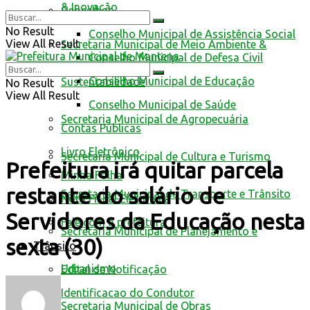
& Inovação
Conselhos
No Result
Conselho Municipal de Assistência Social
View All Result
Secretaria Municipal de Meio Ambiente &
Conselho Municipal de Defesa Civil
Conselho Municipal de Educação
Sustentabilidade
No Result
View All Result
Conselho Municipal de Saúde
Secretaria Municipal de Agropecuária
Contas Públicas
Livro Eletrônico
Secretaria Municipal de Cultura e Turismo
Prefeitura irá quitar parcela
Minha Folha
restante do salário de
Secretaria Municipal de Transporte e Trânsito
Nota Fiscal Eletrônica
Servidores da Educação nesta
Fale com a prefeitura
Secretaria Municipal de Planejamento e
sexta (30)
Trânsito
Urbanismo
Edital de Notificação
Identificacao do Condutor
Secretaria Municipal de Obras