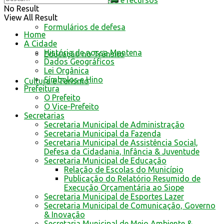
Resultado de defesa e recursos
No Result
View All Result
Formulários de defesa
Home
A Cidade
História de nossa Mantena
Educação no Trânsito
Dados Geográficos
Lei Orgânica
Símbolos e Hino
Cultura e Turismo
Prefeitura
O Prefeito
O Vice-Prefeito
Secretarias
Secretaria Municipal de Administração
Secretaria Municipal da Fazenda
Secretaria Municipal de Assistência Social,
Defesa da Cidadania, Infância & Juventude
Secretaria Municipal de Educação
Relação de Escolas do Município
Publicação do Relatório Resumido de
Execução Orçamentária ao Siope
Secretaria Municipal de Esportes Lazer
Secretaria Municipal de Comunicação, Governo
& Inovação
Secretaria Municipal de Meio Ambiente &