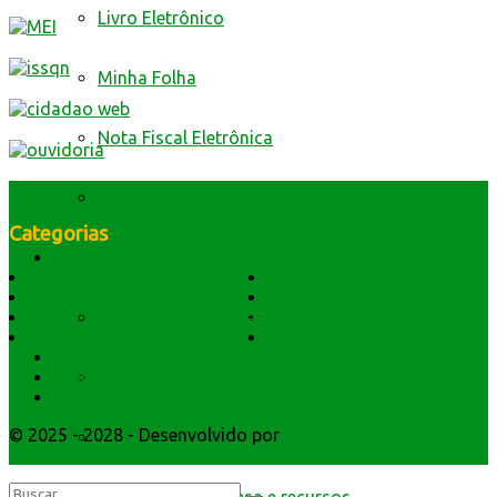
Livro Eletrônico
Minha Folha
Nota Fiscal Eletrônica
Fale com a prefeitura
Categorias
Trânsito
História do Município
Notícias
Dados Geográficos
Prefeitura Trabalhando
Lei Orgânica
Central Multimídia
Edital de Notificação
Símbolos e Hino
Editais Licitações
Secretarios
Atendimento
Identificacao do Condutor
Webmail
© 2025 - 2028 - Desenvolvido por
Webmundo Soluções
Requerimento para Cartão de Autista
Interativas