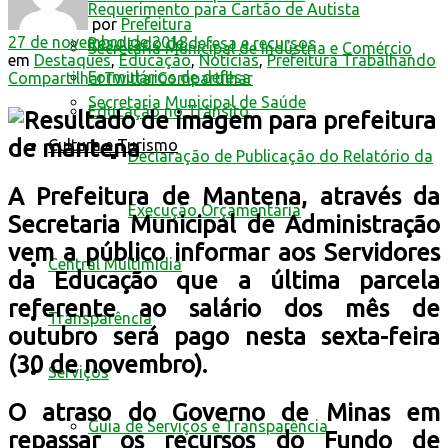
Requerimento para Cartão de Autista
por
Prefeitura
27 de novembro de 2018
Resultado de defesa e recursos
Secretaria Municipal de Indústria e Comércio
em
Destaques
,
Educação
,
Notícias
,
Prefeitura Trabalhando
Formulários de defesa
Compartilhar
Twittar
Compartilhar
Secretaria Municipal de Saúde
Educação no Trânsito
Cultura e Turismo
Declaração de Publicação do Relatório da
A Prefeitura de Mantena, através da
Execução Orçamentária
Secretaria Municipal de Administração
vem a público informar aos Servidores
Central Multimídia
da Educação que a última parcela
referente ao salário dos mês de
Transparência
outubro será pago nesta sexta-feira
(30 de novembro).
Serviços
O atraso do Governo de Minas em
Guia de Serviços e Transparência
repassar os recursos do Fundo de