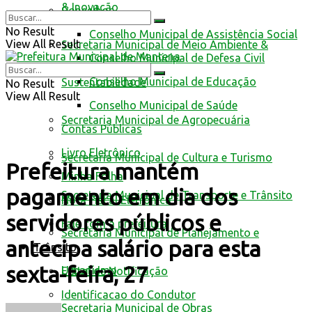
& Inovação
Conselhos
No Result
Conselho Municipal de Assistência Social
View All Result
Secretaria Municipal de Meio Ambiente &
Conselho Municipal de Defesa Civil
Conselho Municipal de Educação
Sustentabilidade
No Result
View All Result
Conselho Municipal de Saúde
Secretaria Municipal de Agropecuária
Contas Públicas
Livro Eletrônico
Secretaria Municipal de Cultura e Turismo
Prefeitura mantém
Minha Folha
pagamento em dia dos
Secretaria Municipal de Transporte e Trânsito
Nota Fiscal Eletrônica
servidores públicos e
Fale com a prefeitura
Secretaria Municipal de Planejamento e
antecipa salário para esta
Trânsito
sexta-feira, 27
Urbanismo
Edital de Notificação
Identificacao do Condutor
Secretaria Municipal de Obras