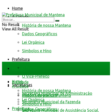
Home
A Cidade
No Result
História de nossa Mantena
View All Result
Dados Geográficos
Lei Orgânica
Símbolos e Hino
Prefeitura
O Prefeito
Home
O Vice-Prefeito
Home
A Cidade
Secretarias
A Cidade
História de nossa Mantena
Secretaria Municipal de Administração
Dados Geográficos
História de nossa Mantena
Lei Orgânica
Secretaria Municipal da Fazenda
Símbolos e Hino
Prefeitura
Dados Geográficos
Secretaria Municipal de Assistência Social,