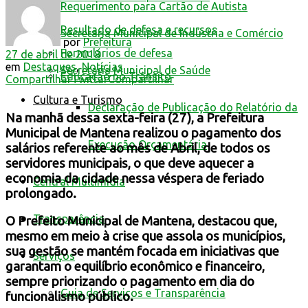
Requerimento para Cartão de Autista
Resultado de defesa e recursos
Secretaria Municipal de Indústria e Comércio
por
Prefeitura
Formulários de defesa
27 de abril de 2018
em
Destaques
,
Notícias
Secretaria Municipal de Saúde
Educação no Trânsito
Compartilhar
Twittar
Compartilhar
Cultura e Turismo
Declaração de Publicação do Relatório da
Na manhã dessa sexta-feira (27), a Prefeitura
Municipal de Mantena realizou o pagamento dos
Execução Orçamentária
salários referente ao mês de Abril, de todos os
servidores municipais, o que deve aquecer a
economia da cidade nessa véspera de feriado
Central Multimídia
prolongado.
Transparência
O Prefeito Municipal de Mantena, destacou que,
mesmo em meio à crise que assola os municípios,
sua gestão se mantém focada em iniciativas que
Serviços
garantam o equilíbrio econômico e financeiro,
sempre priorizando o pagamento em dia do
Guia de Serviços e Transparência
funcionalismo público.