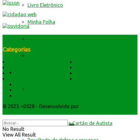
Livro Eletrônico
Minha Folha
Nota Fiscal Eletrônica
Categorias
Fale com a prefeitura
História do Município
Notícias
Dados Geográficos
Prefeitura Trabalhando
Trânsito
Lei Orgânica
Central Multimídia
Símbolos e Hino
Editais Licitações
Secretarios
Edital de Notificação
Atendimento
Webmail
© 2025 - 2028 - Desenvolvido por
Webmundo Soluções
Identificacao do Condutor
Interativas
Requerimento para Cartão de Autista
No Result
View All Result