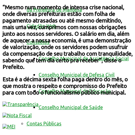
“Mesmo num momento de intensa crise nacional,
da Prefeitura de Mantena
onde diversas prefeituras estão com folha de
pagamento atrasadas ou até mesmo demitindo,
Cidadão Web
mais uma vez, cumprimos com nossas obrigações
junto aos nossos servidores. O salário em dia, além
de aquecer a nossa economia, é uma demonstração
Conselhos
de valorização, onde os servidores podem usufruir
da compensação de seu trabalho com tranquilidade,
Conselho Municipal de Assistência Social
sabendo que tem dia certo pra receber”, disse o
Prefeito.
Conselho Municipal de Defesa Civil
Esta é a décima sexta folha paga dentro do mês, o
que mostra o respeito e compromisso do Prefeito
Conselho Municipal de Educação
para com todo o funcionalismo público municipal.
Conselho Municipal de Saúde
Contas Públicas