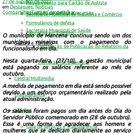
27 de outubro de 2021
Requerimento para Cartão de Autista
em
Destaques
,
Notícias
Compartilhar
Twittar
Compartilhar
Resultado de defesa e recursos
Secretaria Municipal de Indústria e Comércio
Formulários de defesa
Secretaria Municipal de Saúde
Educação no Trânsito
O município de Mantena continua sendo um dos
municípios mineiros com o pagamento do
Cultura e Turismo
Declaração de Publicação do Relatório da
funcionalismo em dia.
Nesta quarta-feira, (27/10), a gestão municipal
Execução Orçamentária
está pagando os salários referente ao mês de
outubro.
Central Multimídia
A medida de pagamento em dia está sendo possível
devido a um esforço orçamentário realizado pela
Transparência
atual administração.
Serviços
Os salários foram pagos um dia antes do Dia do
Servidor Público comemorado em (28 de outubro).
Essa é uma forma de agradecer aos homens e
Guia de Serviços e Transparência
mulheres que se dedicam diariamente ao serviço