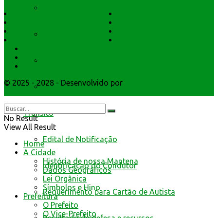
Livro Eletrônico
História do Município
Notícias
Dados Geográficos
Prefeitura Trabalhando
Lei Orgânica
Central Multimídia
Minha Folha
Símbolos e Hino
Editais Licitações
Secretarios
Atendimento
Nota Fiscal Eletrônica
Webmail
© 2025 - 2028 - Desenvolvido por
Webmundo Soluções
Fale com a prefeitura
Interativas
Trânsito
No Result
View All Result
Edital de Notificação
Home
A Cidade
História de nossa Mantena
Identificacao do Condutor
Dados Geográficos
Lei Orgânica
Símbolos e Hino
Requerimento para Cartão de Autista
Prefeitura
O Prefeito
O Vice-Prefeito