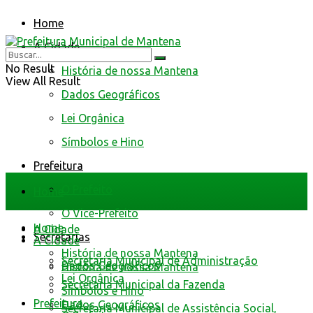
Home
A Cidade
No Result
História de nossa Mantena
View All Result
Dados Geográficos
Lei Orgânica
Símbolos e Hino
Prefeitura
O Prefeito
Home
O Vice-Prefeito
Home
A Cidade
Secretarias
A Cidade
História de nossa Mantena
Secretaria Municipal de Administração
Dados Geográficos
História de nossa Mantena
Lei Orgânica
Secretaria Municipal da Fazenda
Símbolos e Hino
Prefeitura
Dados Geográficos
Secretaria Municipal de Assistência Social,