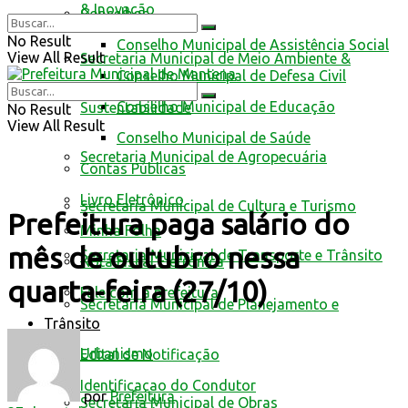
& Inovação
Conselhos
No Result
Conselho Municipal de Assistência Social
View All Result
Secretaria Municipal de Meio Ambiente &
Conselho Municipal de Defesa Civil
Conselho Municipal de Educação
Sustentabilidade
No Result
View All Result
Conselho Municipal de Saúde
Secretaria Municipal de Agropecuária
Contas Públicas
Livro Eletrônico
Secretaria Municipal de Cultura e Turismo
Prefeitura paga salário do
Minha Folha
mês de outubro nessa
Secretaria Municipal de Transporte e Trânsito
Nota Fiscal Eletrônica
quarta-feira (27/10)
Fale com a prefeitura
Secretaria Municipal de Planejamento e
Trânsito
Urbanismo
Edital de Notificação
Identificacao do Condutor
por
Prefeitura
Secretaria Municipal de Obras