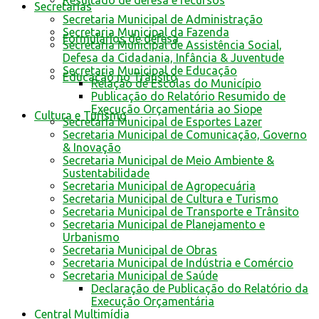
Resultado de defesa e recursos
Secretarias
Secretaria Municipal de Administração
Secretaria Municipal da Fazenda
Formulários de defesa
Secretaria Municipal de Assistência Social,
Defesa da Cidadania, Infância & Juventude
Secretaria Municipal de Educação
Educação no Trânsito
Relação de Escolas do Município
Publicação do Relatório Resumido de
Execução Orçamentária ao Siope
Cultura e Turismo
Secretaria Municipal de Esportes Lazer
Secretaria Municipal de Comunicação, Governo
& Inovação
Secretaria Municipal de Meio Ambiente &
Sustentabilidade
Secretaria Municipal de Agropecuária
Secretaria Municipal de Cultura e Turismo
Secretaria Municipal de Transporte e Trânsito
Secretaria Municipal de Planejamento e
Urbanismo
Secretaria Municipal de Obras
Secretaria Municipal de Indústria e Comércio
Secretaria Municipal de Saúde
Declaração de Publicação do Relatório da
Execução Orçamentária
Central Multimídia