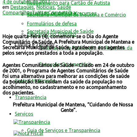
4 de outubro de 2017
Requerimento para Cartão de Autista
em
Destaques
,
Notícias
,
Saúde
Compartilhar
Twittar
Compartilhar
Resultado de defesa e recursos
Secretaria Municipal de Indústria e Comércio
Formulários de defesa
Secretaria Municipal de Saúde
Educação no Trânsito
Hoje quarta-feira (4), comemora-se o Dia do Agente
Comunitário de Saúde. A Prefeitura Municipal de Mantena e
Cultura e Turismo
Secretaria Municipal de Saúde, agradecem aos agentes
Declaração de Publicação do Relatório da
pelos serviços prestados a toda a população.
Execução Orçamentária
Agentes Comunitários de Saúde – Criado em 24 de outubro
de 2001, o Programa de Agentes Comunitários de Saúde
foi uma alternativa para melhorar as condições de saúde
Central Multimídia
da população. Eles cuidam da saúde da população no
acolhimento, no cadastramento e no acompanhamento
dos pacientes.
Transparência
Prefeitura Municipal de Mantena, “Cuidando de Nossa
Gente”.
Serviços
Guia de Serviços e Transparência