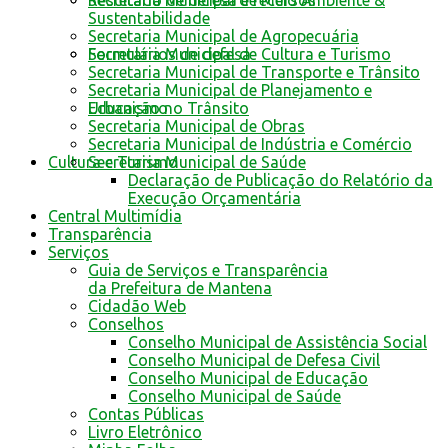
Resultado de defesa e recursos
Sustentabilidade
Secretaria Municipal de Agropecuária
Secretaria Municipal de Cultura e Turismo
Formulários de defesa
Secretaria Municipal de Transporte e Trânsito
Secretaria Municipal de Planejamento e
Urbanismo
Educação no Trânsito
Secretaria Municipal de Obras
Secretaria Municipal de Indústria e Comércio
Secretaria Municipal de Saúde
Cultura e Turismo
Declaração de Publicação do Relatório da
Execução Orçamentária
Central Multimídia
Transparência
Serviços
Guia de Serviços e Transparência
da Prefeitura de Mantena
Cidadão Web
Conselhos
Conselho Municipal de Assistência Social
Conselho Municipal de Defesa Civil
Conselho Municipal de Educação
Conselho Municipal de Saúde
Contas Públicas
Livro Eletrônico