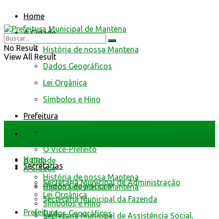
Home
A Cidade
No Result
História de nossa Mantena
View All Result
Dados Geográficos
Lei Orgânica
Símbolos e Hino
Prefeitura
O Prefeito
Home
O Vice-Prefeito
Home
A Cidade
Secretarias
A Cidade
História de nossa Mantena
Secretaria Municipal de Administração
Dados Geográficos
História de nossa Mantena
Lei Orgânica
Secretaria Municipal da Fazenda
Símbolos e Hino
Prefeitura
Dados Geográficos
Secretaria Municipal de Assistência Social,