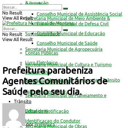
& Inovação
Conselhos
No Result
Conselho Municipal de Assistência Social
View All Result
Secretaria Municipal de Meio Ambiente &
Conselho Municipal de Defesa Civil
Conselho Municipal de Educação
Sustentabilidade
No Result
View All Result
Conselho Municipal de Saúde
Secretaria Municipal de Agropecuária
Contas Públicas
Livro Eletrônico
Secretaria Municipal de Cultura e Turismo
Prefeitura parabeniza
Minha Folha
Agentes Comunitários de
Secretaria Municipal de Transporte e Trânsito
Nota Fiscal Eletrônica
Saúde pelo seu dia.
Fale com a prefeitura
Secretaria Municipal de Planejamento e
Trânsito
Urbanismo
Edital de Notificação
Identificacao do Condutor
por
Prefeitura
Secretaria Municipal de Obras