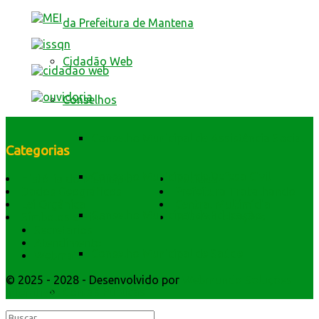
da Prefeitura de Mantena
Cidadão Web
Conselhos
Conselho Municipal de Assistência Social
Categorias
Conselho Municipal de Defesa Civil
História do Município
Notícias
Dados Geográficos
Prefeitura Trabalhando
Lei Orgânica
Central Multimídia
Conselho Municipal de Educação
Símbolos e Hino
Editais Licitações
Secretarios
Atendimento
Conselho Municipal de Saúde
Webmail
© 2025 - 2028 - Desenvolvido por
Webmundo Soluções
Contas Públicas
Interativas