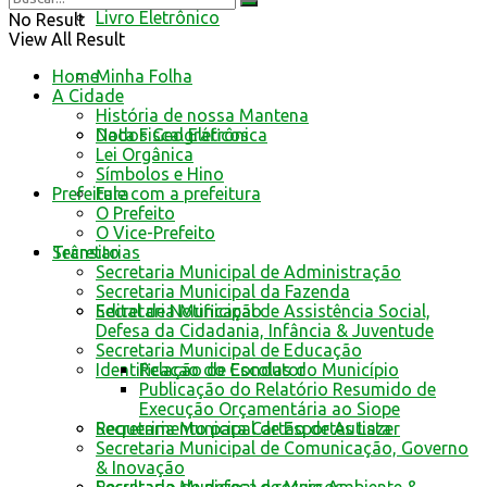
Livro Eletrônico
No Result
View All Result
Home
Minha Folha
A Cidade
História de nossa Mantena
Dados Geográficos
Nota Fiscal Eletrônica
Lei Orgânica
Símbolos e Hino
Prefeitura
Fale com a prefeitura
O Prefeito
O Vice-Prefeito
Secretarias
Trânsito
Secretaria Municipal de Administração
Secretaria Municipal da Fazenda
Secretaria Municipal de Assistência Social,
Edital de Notificação
Defesa da Cidadania, Infância & Juventude
Secretaria Municipal de Educação
Relação de Escolas do Município
Identificacao do Condutor
Publicação do Relatório Resumido de
Execução Orçamentária ao Siope
Secretaria Municipal de Esportes Lazer
Requerimento para Cartão de Autista
Secretaria Municipal de Comunicação, Governo
& Inovação
Secretaria Municipal de Meio Ambiente &