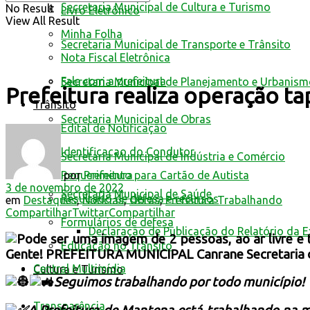
Secretaria Municipal de Cultura e Turismo
No Result
Livro Eletrônico
View All Result
Minha Folha
Secretaria Municipal de Transporte e Trânsito
Nota Fiscal Eletrônica
Fale com a prefeitura
Secretaria Municipal de Planejamento e Urbanis
Prefeitura realiza operação t
Trânsito
Secretaria Municipal de Obras
Edital de Notificação
Identificacao do Condutor
Secretaria Municipal de Indústria e Comércio
por
Prefeitura
Requerimento para Cartão de Autista
3 de novembro de 2022
Secretaria Municipal de Saúde
Resultado de defesa e recursos
em
Destaques
,
Notícias
,
Obras
,
Prefeitura Trabalhando
Compartilhar
Twittar
Compartilhar
Formulários de defesa
Declaração de Publicação do Relatório da 
Educação no Trânsito
Central Multimídia
Cultura e Turismo
Seguimos trabalhando por todo município!
Transparência