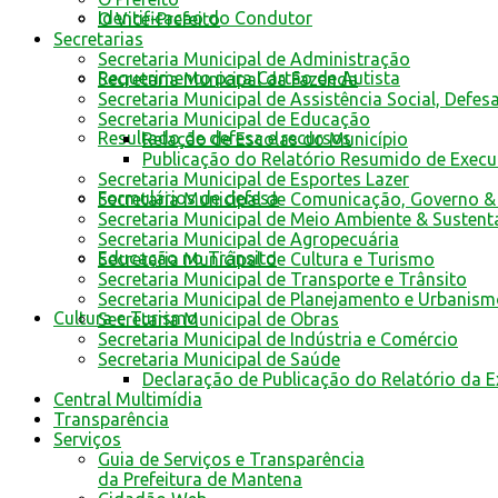
Identificacao do Condutor
O Vice-Prefeito
Secretarias
Secretaria Municipal de Administração
Requerimento para Cartão de Autista
Secretaria Municipal da Fazenda
Secretaria Municipal de Assistência Social, Defes
Secretaria Municipal de Educação
Resultado de defesa e recursos
Relação de Escolas do Município
Publicação do Relatório Resumido de Exec
Secretaria Municipal de Esportes Lazer
Formulários de defesa
Secretaria Municipal de Comunicação, Governo &
Secretaria Municipal de Meio Ambiente & Sustent
Secretaria Municipal de Agropecuária
Educação no Trânsito
Secretaria Municipal de Cultura e Turismo
Secretaria Municipal de Transporte e Trânsito
Secretaria Municipal de Planejamento e Urbanis
Cultura e Turismo
Secretaria Municipal de Obras
Secretaria Municipal de Indústria e Comércio
Secretaria Municipal de Saúde
Declaração de Publicação do Relatório da 
Central Multimídia
Transparência
Serviços
Guia de Serviços e Transparência
da Prefeitura de Mantena