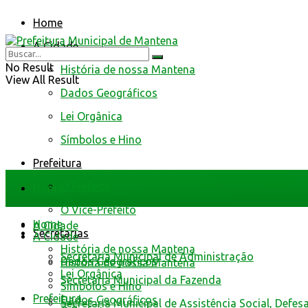
Home
A Cidade
No Result
História de nossa Mantena
View All Result
Dados Geográficos
Lei Orgânica
Símbolos e Hino
Prefeitura
O Prefeito
Home
O Vice-Prefeito
Home
A Cidade
Secretarias
A Cidade
História de nossa Mantena
Secretaria Municipal de Administração
Dados Geográficos
História de nossa Mantena
Lei Orgânica
Secretaria Municipal da Fazenda
Símbolos e Hino
Prefeitura
Dados Geográficos
Secretaria Municipal de Assistência Social, Defes