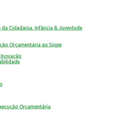
a da Cidadania, Infância & Juventude
ução Orçamentária ao Siope
 Inovação
abilidade
mo
Execução Orçamentária