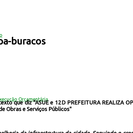
mo
apa-buracos
Execução Orçamentária