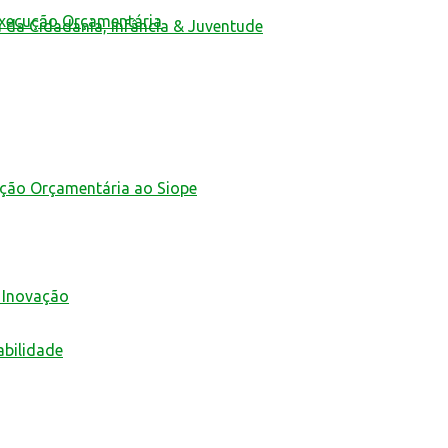
Execução Orçamentária
a da Cidadania, Infância & Juventude
ução Orçamentária ao Siope
 Inovação
abilidade