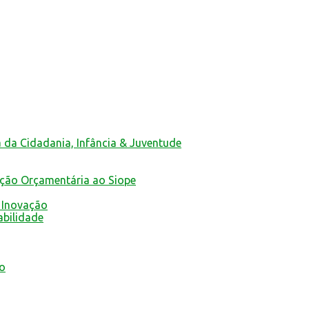
a da Cidadania, Infância & Juventude
ução Orçamentária ao Siope
 Inovação
abilidade
mo