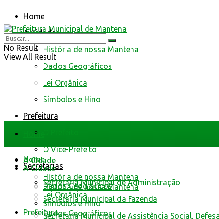
Home
A Cidade
No Result
História de nossa Mantena
View All Result
Dados Geográficos
Lei Orgânica
Símbolos e Hino
Prefeitura
O Prefeito
Home
O Vice-Prefeito
Home
A Cidade
Secretarias
A Cidade
História de nossa Mantena
Secretaria Municipal de Administração
Dados Geográficos
História de nossa Mantena
Lei Orgânica
Secretaria Municipal da Fazenda
Símbolos e Hino
Prefeitura
Dados Geográficos
Secretaria Municipal de Assistência Social, Defes