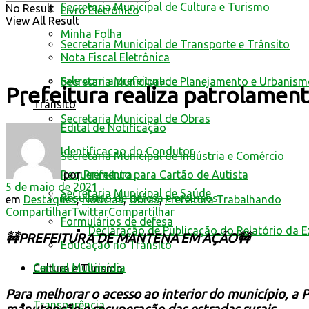
Secretaria Municipal de Cultura e Turismo
No Result
Livro Eletrônico
View All Result
Minha Folha
Secretaria Municipal de Transporte e Trânsito
Nota Fiscal Eletrônica
Fale com a prefeitura
Secretaria Municipal de Planejamento e Urbanis
Prefeitura realiza patrolamen
Trânsito
Secretaria Municipal de Obras
Edital de Notificação
Identificacao do Condutor
Secretaria Municipal de Indústria e Comércio
por
Prefeitura
Requerimento para Cartão de Autista
5 de maio de 2021
Secretaria Municipal de Saúde
Resultado de defesa e recursos
em
Destaques
,
Notícias
,
Obras
,
Prefeitura Trabalhando
Compartilhar
Twittar
Compartilhar
Formulários de defesa
Declaração de Publicação do Relatório da 
🚧PREFEITURA DE MANTENA EM AÇÃO🚧
Educação no Trânsito
Central Multimídia
Cultura e Turismo
Para melhorar o acesso ao interior do município, a 
Transparência