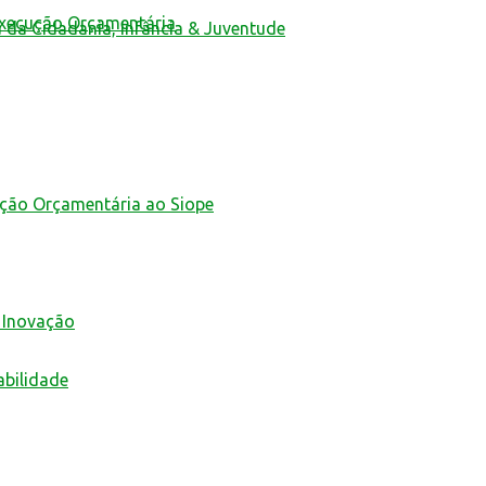
Execução Orçamentária
a da Cidadania, Infância & Juventude
ução Orçamentária ao Siope
 Inovação
abilidade