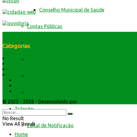
Conselho Municipal de Saúde
Contas Públicas
Livro Eletrônico
Categorias
História do Município
Minha Folha
Dados Geográficos
Lei Orgânica
Símbolos e Hino
Nota Fiscal Eletrônica
Secretarios
Atendimento
Webmail
Fale com a prefeitura
© 2025 - 2028 - Desenvolvido por
Webmundo Soluções Inter
Trânsito
No Result
View All Result
Edital de Notificação
Home