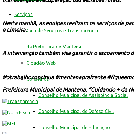
manutenção e recuperação das estradas rurais.
Serviços
Nesta manhã, as equipes realizam os serviços de pat
e Limeira.
Guia de Serviços e Transparência
da Prefeitura de Mantena
A intervenção também visa garantir o escoamento da 
Cidadão Web
#otrabalhocontinua #mantenaprafrente #fiqueem
Conselhos
Prefeitura Municipal de Mantena, “Cuidando + da N
Conselho Municipal de Assistência Social
Conselho Municipal de Defesa Civil
Conselho Municipal de Educação