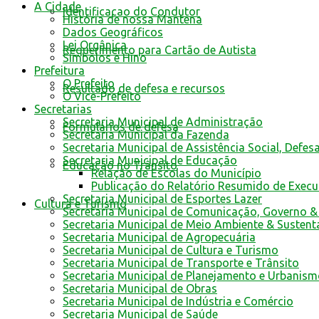
A Cidade
Identificacao do Condutor
História de nossa Mantena
Dados Geográficos
Lei Orgânica
Requerimento para Cartão de Autista
Símbolos e Hino
Prefeitura
O Prefeito
Resultado de defesa e recursos
O Vice-Prefeito
Secretarias
Secretaria Municipal de Administração
Formulários de defesa
Secretaria Municipal da Fazenda
Secretaria Municipal de Assistência Social, Defes
Secretaria Municipal de Educação
Educação no Trânsito
Relação de Escolas do Município
Publicação do Relatório Resumido de Exec
Secretaria Municipal de Esportes Lazer
Cultura e Turismo
Secretaria Municipal de Comunicação, Governo &
Secretaria Municipal de Meio Ambiente & Sustent
Secretaria Municipal de Agropecuária
Secretaria Municipal de Cultura e Turismo
Secretaria Municipal de Transporte e Trânsito
Secretaria Municipal de Planejamento e Urbanis
Secretaria Municipal de Obras
Secretaria Municipal de Indústria e Comércio
Secretaria Municipal de Saúde