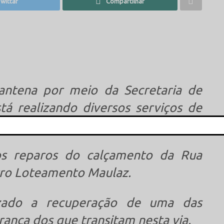
wittar
Compartilhar
antena por meio da Secretaria de
tá realizando diversos serviços de
This popup will close in:
15
 os reparos do calçamento da Rua
rro Loteamento Maulaz.
izado a recuperação de uma das
rança dos que transitam nesta via.