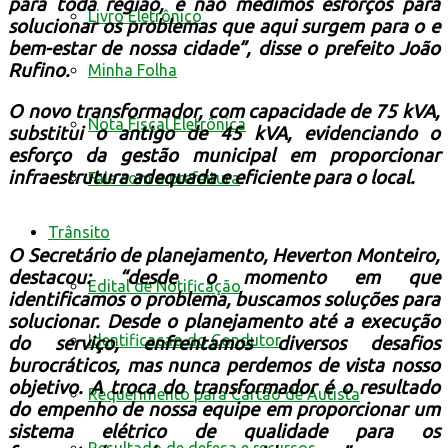
para toda região, e não medimos esforços para
Livro Eletrônico
solucionar os problemas que aqui surgem para o e
bem-estar de nossa cidade”, disse o prefeito João
Rufino.
Minha Folha
O novo transformador, com capacidade de 75 kVA,
Nota Fiscal Eletrônica
substitui o antigo de 45 kVA, evidenciando o
esforço da gestão municipal em proporcionar
infraestrutura adequada e eficiente para o local.
Fale com a prefeitura
Trânsito
O Secretário de planejamento, Heverton Monteiro,
destacou: “desde o momento em que
Edital de Notificação
identificamos o problema, buscamos soluções para
solucionar. Desde o planejamento até a execução
Identificacao do Condutor
do serviço, enfrentamos diversos desafios
burocráticos, mas nunca perdemos de vista nosso
objetivo. A troca do transformador é o resultado
Requerimento para Cartão de Autista
do empenho de nossa equipe em proporcionar um
sistema elétrico de qualidade para os