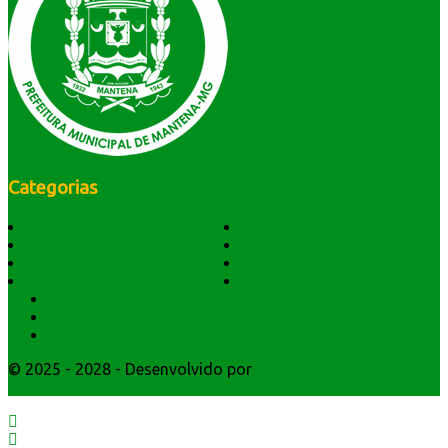
Categorias
História do Município
Notícias
Dados Geográficos
Prefeitura Trabalhando
Lei Orgânica
Central Multimídia
Símbolos e Hino
Editais Licitações
Secretarios
Atendimento
Webmail
© 2025 - 2028 - Desenvolvido por
Webmundo Soluções
Interativas