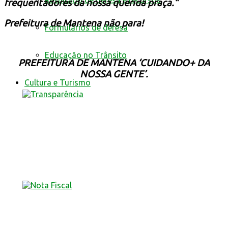
Resultado de defesa e recursos
frequentadores da nossa querida praça.”
Prefeitura de Mantena não para!
Formulários de defesa
Educação no Trânsito
PREFEITURA DE MANTENA ‘CUIDANDO+ DA
NOSSA GENTE’.
Cultura e Turismo