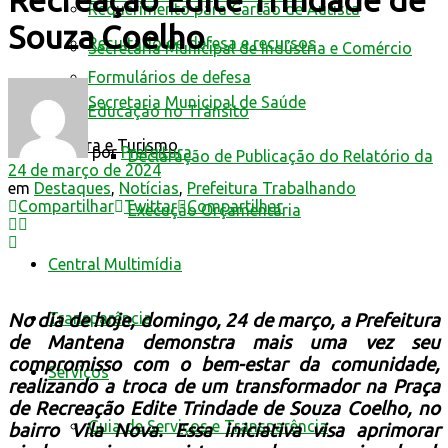
Recreação Edite Trindade de
Requerimento para Cartão de Autista
Souza Coelho
Resultado de defesa e recursos
Secretaria Municipal de Indústria e Comércio
Formulários de defesa
Secretaria Municipal de Saúde
Educação no Trânsito
Cultura e Turismo
por
Prefeitura
Declaração de Publicação do Relatório da
24 de março de 2024
em
Destaques
,
Notícias
,
Prefeitura Trabalhando
Compartilhar
Twittar
Compartilhar
Execução Orçamentária
Central Multimídia
Transparência
No dia de hoje, domingo, 24 de março, a Prefeitura
de Mantena demonstra mais uma vez seu
compromisso com o bem-estar da comunidade,
Serviços
realizando a troca de um transformador na Praça
de Recreação Edite Trindade de Souza Coelho, no
Guia de Serviços e Transparência
bairro Vila Nova. Essa iniciativa visa aprimorar