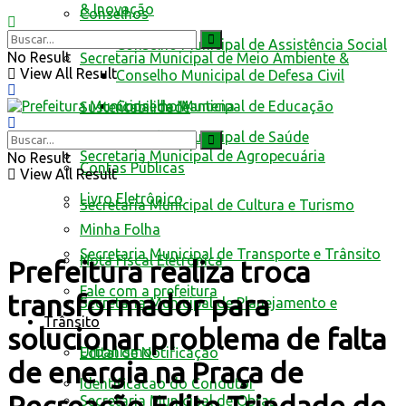
& Inovação
Conselhos
Conselho Municipal de Assistência Social
No Result
Secretaria Municipal de Meio Ambiente &
View All Result
Conselho Municipal de Defesa Civil
Conselho Municipal de Educação
Sustentabilidade
Conselho Municipal de Saúde
Secretaria Municipal de Agropecuária
No Result
Contas Públicas
View All Result
Livro Eletrônico
Secretaria Municipal de Cultura e Turismo
Minha Folha
Secretaria Municipal de Transporte e Trânsito
Nota Fiscal Eletrônica
Prefeitura realiza troca
Fale com a prefeitura
transformador para
Secretaria Municipal de Planejamento e
Trânsito
solucionar problema de falta
Urbanismo
Edital de Notificação
de energia na Praça de
Identificacao do Condutor
Secretaria Municipal de Obras