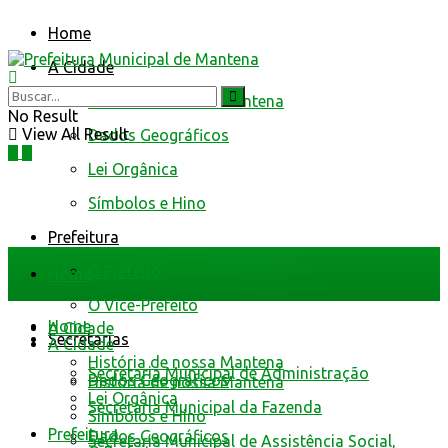
Home
A Cidade
História de nossa Mantena
No Result
View All Result
Dados Geográficos
Lei Orgânica
Símbolos e Hino
Prefeitura
O Prefeito
Home
O Vice-Prefeito
Home
A Cidade
Secretarias
A Cidade
História de nossa Mantena
Secretaria Municipal de Administração
Dados Geográficos
História de nossa Mantena
Lei Orgânica
Secretaria Municipal da Fazenda
Símbolos e Hino
Prefeitura
Dados Geográficos
Secretaria Municipal de Assistência Social,