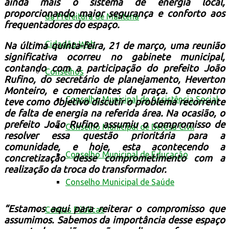
ainda mais o sistema de energia local,
proporcionando maior segurança e conforto aos
da Prefeitura de Mantena
frequentadores do espaço.
Cidadão Web
Na última quinta-feira, 21 de março, uma reunião
significativa ocorreu no gabinete municipal,
contando com a participação do prefeito João
Conselhos
Rufino, do secretário de planejamento, Heverton
Monteiro, e comerciantes da praça. O encontro
Conselho Municipal de Assistência Social
teve como objetivo discutir o problema recorrente
de falta de energia na referida área. Na ocasião, o
prefeito João Rufino assumiu o compromisso de
Conselho Municipal de Defesa Civil
resolver essa questão prioritária para a
comunidade, e hoje, esta acontecendo a
Conselho Municipal de Educação
concretização desse comprometimento com a
realização da troca do transformador.
Conselho Municipal de Saúde
“Estamos aqui para reiterar o compromisso que
Contas Públicas
assumimos. Sabemos da importância desse espaço