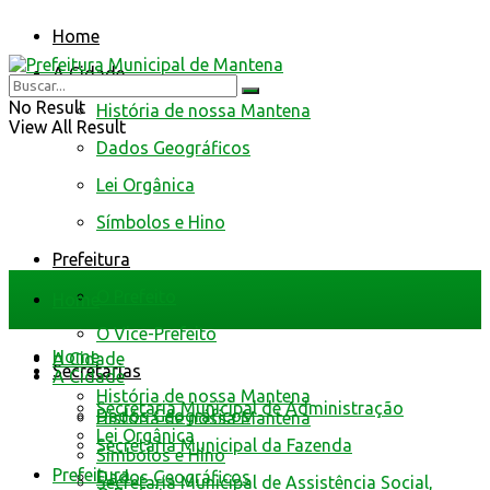
Home
A Cidade
No Result
História de nossa Mantena
View All Result
Dados Geográficos
Lei Orgânica
Símbolos e Hino
Prefeitura
O Prefeito
Home
O Vice-Prefeito
Home
A Cidade
Secretarias
A Cidade
História de nossa Mantena
Secretaria Municipal de Administração
Dados Geográficos
História de nossa Mantena
Lei Orgânica
Secretaria Municipal da Fazenda
Símbolos e Hino
Prefeitura
Dados Geográficos
Secretaria Municipal de Assistência Social,