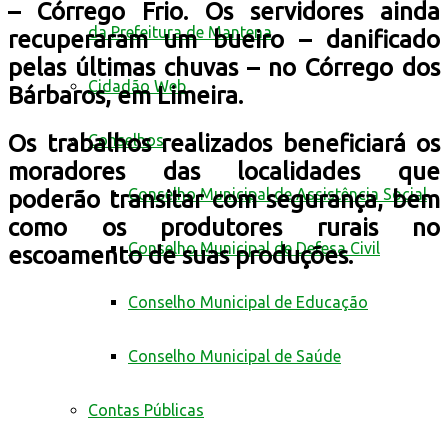
– Córrego Frio. Os servidores ainda
da Prefeitura de Mantena
recuperaram um bueiro – danificado
pelas últimas chuvas – no Córrego dos
Cidadão Web
Bárbaros, em Limeira.
Os trabalhos realizados beneficiará os
Conselhos
moradores das localidades que
Conselho Municipal de Assistência Social
poderão transitar com segurança, bem
como os produtores rurais no
Conselho Municipal de Defesa Civil
escoamento de suas produções.
Conselho Municipal de Educação
Conselho Municipal de Saúde
Contas Públicas