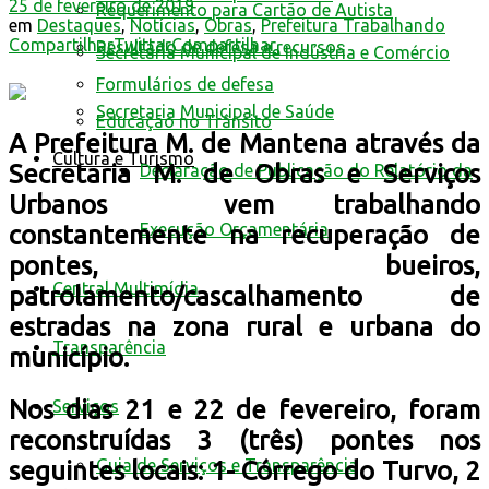
25 de fevereiro de 2019
Requerimento para Cartão de Autista
em
Destaques
,
Notícias
,
Obras
,
Prefeitura Trabalhando
Compartilhar
Twittar
Compartilhar
Resultado de defesa e recursos
Secretaria Municipal de Indústria e Comércio
Formulários de defesa
Secretaria Municipal de Saúde
Educação no Trânsito
A Prefeitura M. de Mantena através da
Cultura e Turismo
Secretaria M. de Obras e Serviços
Declaração de Publicação do Relatório da
Urbanos vem trabalhando
Execução Orçamentária
constantemente na recuperação de
pontes, bueiros,
Central Multimídia
patrolamento/cascalhamento de
estradas na zona rural e urbana do
Transparência
município.
Nos dias 21 e 22 de fevereiro, foram
Serviços
reconstruídas 3 (três) pontes nos
Guia de Serviços e Transparência
seguintes locais: 1- Córrego do Turvo, 2