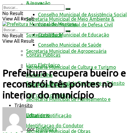
& Inovação
Conselhos
No Result
Conselho Municipal de Assistência Social
View All Result
Secretaria Municipal de Meio Ambiente &
Conselho Municipal de Defesa Civil
Conselho Municipal de Educação
Sustentabilidade
No Result
View All Result
Conselho Municipal de Saúde
Secretaria Municipal de Agropecuária
Contas Públicas
Livro Eletrônico
Secretaria Municipal de Cultura e Turismo
Prefeitura recupera bueiro e
Minha Folha
reconstrói três pontes no
Secretaria Municipal de Transporte e Trânsito
Nota Fiscal Eletrônica
interior do município
Fale com a prefeitura
Secretaria Municipal de Planejamento e
Trânsito
Urbanismo
Edital de Notificação
Identificacao do Condutor
por
Prefeitura
Secretaria Municipal de Obras