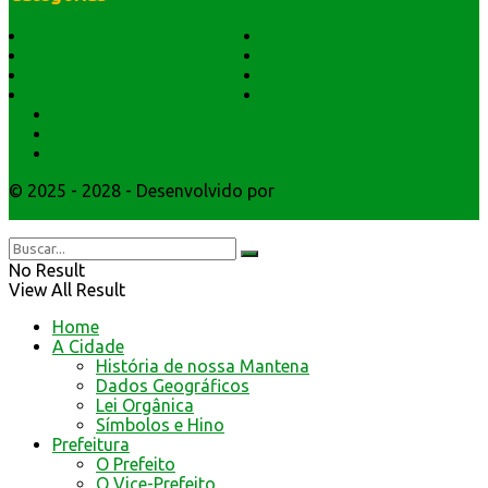
História do Município
Notícias
Dados Geográficos
Prefeitura Trabalhando
Lei Orgânica
Central Multimídia
Símbolos e Hino
Editais Licitações
Secretarios
Atendimento
Webmail
© 2025 - 2028 - Desenvolvido por
Webmundo Soluções
Interativas
No Result
View All Result
Home
A Cidade
História de nossa Mantena
Dados Geográficos
Lei Orgânica
Símbolos e Hino
Prefeitura
O Prefeito
O Vice-Prefeito