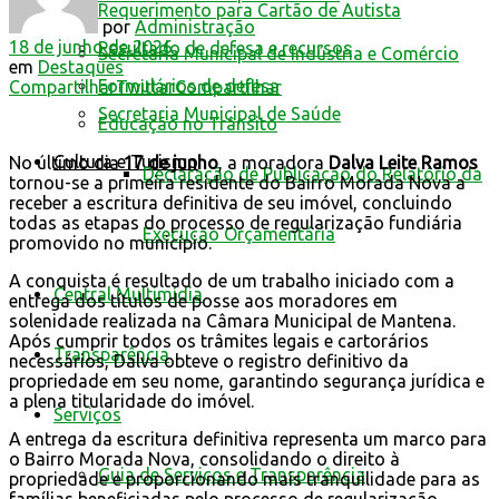
Requerimento para Cartão de Autista
por
Administração
18 de junho de 2026
Resultado de defesa e recursos
Secretaria Municipal de Indústria e Comércio
em
Destaques
Formulários de defesa
Compartilhar
Twittar
Compartilhar
Secretaria Municipal de Saúde
Educação no Trânsito
Cultura e Turismo
No último dia
17 de junho
, a moradora
Dalva Leite Ramos
Declaração de Publicação do Relatório da
tornou-se a primeira residente do Bairro Morada Nova a
receber a escritura definitiva de seu imóvel, concluindo
todas as etapas do processo de regularização fundiária
Execução Orçamentária
promovido no município.
A conquista é resultado de um trabalho iniciado com a
Central Multimídia
entrega dos títulos de posse aos moradores em
solenidade realizada na Câmara Municipal de Mantena.
Após cumprir todos os trâmites legais e cartorários
Transparência
necessários, Dalva obteve o registro definitivo da
propriedade em seu nome, garantindo segurança jurídica e
a plena titularidade do imóvel.
Serviços
A entrega da escritura definitiva representa um marco para
o Bairro Morada Nova, consolidando o direito à
Guia de Serviços e Transparência
propriedade e proporcionando mais tranquilidade para as
famílias beneficiadas pelo processo de regularização