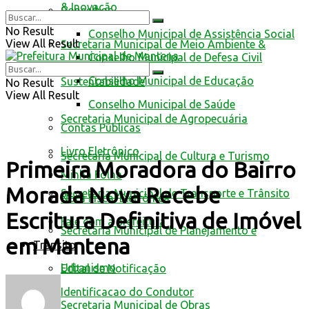
& Inovação
Conselhos
No Result
Conselho Municipal de Assistência Social
View All Result
Secretaria Municipal de Meio Ambiente &
Conselho Municipal de Defesa Civil
Conselho Municipal de Educação
Sustentabilidade
No Result
View All Result
Conselho Municipal de Saúde
Secretaria Municipal de Agropecuária
Contas Públicas
Livro Eletrônico
Secretaria Municipal de Cultura e Turismo
Primeira Moradora do Bairro
Minha Folha
Morada Nova Recebe
Secretaria Municipal de Transporte e Trânsito
Nota Fiscal Eletrônica
Escritura Definitiva de Imóvel
Fale com a prefeitura
Secretaria Municipal de Planejamento e
em Mantena
Trânsito
Urbanismo
Edital de Notificação
Identificacao do Condutor
Secretaria Municipal de Obras