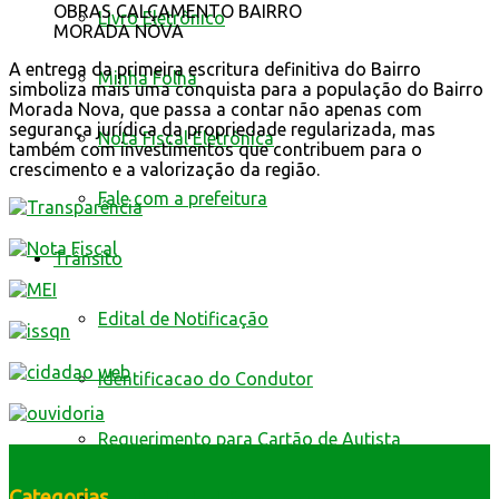
OBRAS CALÇAMENTO BAIRRO
Livro Eletrônico
MORADA NOVA
A entrega da primeira escritura definitiva do Bairro
Minha Folha
simboliza mais uma conquista para a população do Bairro
Morada Nova, que passa a contar não apenas com
segurança jurídica da propriedade regularizada, mas
Nota Fiscal Eletrônica
também com investimentos que contribuem para o
crescimento e a valorização da região.
Fale com a prefeitura
Trânsito
Edital de Notificação
Identificacao do Condutor
Requerimento para Cartão de Autista
Categorias