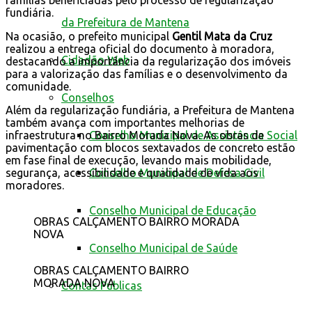
fundiária.
da Prefeitura de Mantena
Na ocasião, o prefeito municipal
Gentil Mata da Cruz
realizou a entrega oficial do documento à moradora,
Cidadão Web
destacando a importância da regularização dos imóveis
para a valorização das famílias e o desenvolvimento da
comunidade.
Conselhos
Além da regularização fundiária, a Prefeitura de Mantena
também avança com importantes melhorias de
infraestrutura no Bairro Morada Nova. As obras de
Conselho Municipal de Assistência Social
pavimentação com blocos sextavados de concreto estão
em fase final de execução, levando mais mobilidade,
segurança, acessibilidade e qualidade de vida aos
Conselho Municipal de Defesa Civil
moradores.
Conselho Municipal de Educação
OBRAS CALÇAMENTO BAIRRO MORADA
NOVA
Conselho Municipal de Saúde
OBRAS CALÇAMENTO BAIRRO
MORADA NOVA
Contas Públicas