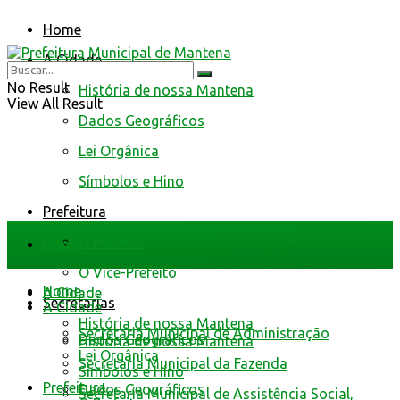
Home
A Cidade
No Result
História de nossa Mantena
View All Result
Dados Geográficos
Lei Orgânica
Símbolos e Hino
Prefeitura
O Prefeito
Home
O Vice-Prefeito
Home
A Cidade
Secretarias
A Cidade
História de nossa Mantena
Secretaria Municipal de Administração
Dados Geográficos
História de nossa Mantena
Lei Orgânica
Secretaria Municipal da Fazenda
Símbolos e Hino
Prefeitura
Dados Geográficos
Secretaria Municipal de Assistência Social,