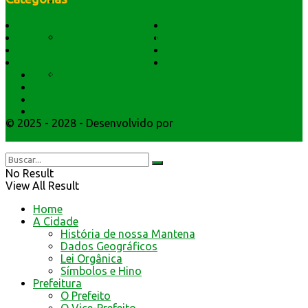
Resultado de defesa e recursos
História do Município
Notícias
Formulários de defesa
Dados Geográficos
Prefeitura Trabalhando
Lei Orgânica
Central Multimídia
Símbolos e Hino
Editais Licitações
Educação no Trânsito
Secretarios
Atendimento
Webmail
Cultura e Turismo
© 2025 - 2028 - Desenvolvido por
Webmundo Soluções
Interativas
No Result
View All Result
Home
A Cidade
História de nossa Mantena
Dados Geográficos
Lei Orgânica
Símbolos e Hino
Prefeitura
O Prefeito