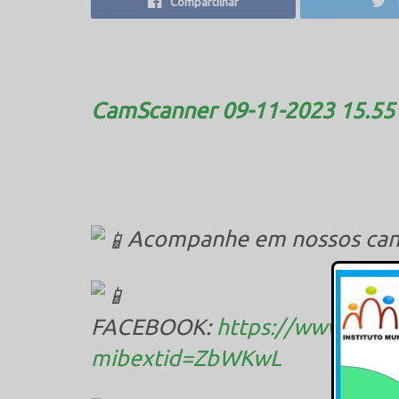
Compartilhar
CamScanner 09-11-2023 15.55
Acompanhe em nossos canai
FACEBOOK:
https://www.face
mibextid=ZbWKwL