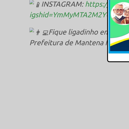
INSTAGRAM:
https://inst
igshid=YmMyMTA2M2Y=
Fique ligadinho em nossa
Prefeitura de Mantena faz por