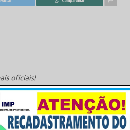
Twittar
Compartilhar
s oficiais!
book.com/prefeiturademantena?