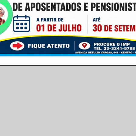
agram.com/prefmantena?
s redes sociais e saiba tudo que a
 você!
This popup will close in:
16