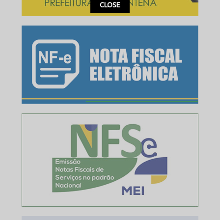
This popup will close in:
15
CLOSE