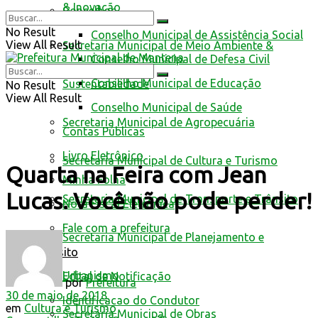
& Inovação
Conselhos
No Result
Conselho Municipal de Assistência Social
View All Result
Secretaria Municipal de Meio Ambiente &
Conselho Municipal de Defesa Civil
Conselho Municipal de Educação
Sustentabilidade
No Result
View All Result
Conselho Municipal de Saúde
Secretaria Municipal de Agropecuária
Contas Públicas
Livro Eletrônico
Secretaria Municipal de Cultura e Turismo
Quarta na Feira com Jean
Minha Folha
Lucas. Você não pode perder!
Secretaria Municipal de Transporte e Trânsito
Nota Fiscal Eletrônica
Fale com a prefeitura
Secretaria Municipal de Planejamento e
Trânsito
Urbanismo
Edital de Notificação
por
Prefeitura
30 de maio de 2018
Identificacao do Condutor
em
Cultura e Turismo
Secretaria Municipal de Obras