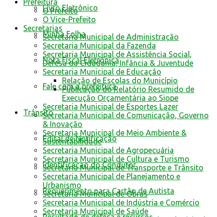
Prefeitura
Livro Eletrônico
O Prefeito
O Vice-Prefeito
Secretarias
Minha Folha
Secretaria Municipal de Administração
Secretaria Municipal da Fazenda
Secretaria Municipal de Assistência Social,
Nota Fiscal Eletrônica
Defesa da Cidadania, Infância & Juventude
Secretaria Municipal de Educação
Relação de Escolas do Município
Fale com a prefeitura
Publicação do Relatório Resumido de
Execução Orçamentária ao Siope
Secretaria Municipal de Esportes Lazer
Trânsito
Secretaria Municipal de Comunicação, Governo
& Inovação
Secretaria Municipal de Meio Ambiente &
Edital de Notificação
Sustentabilidade
Secretaria Municipal de Agropecuária
Secretaria Municipal de Cultura e Turismo
Identificacao do Condutor
Secretaria Municipal de Transporte e Trânsito
Secretaria Municipal de Planejamento e
Urbanismo
Requerimento para Cartão de Autista
Secretaria Municipal de Obras
Secretaria Municipal de Indústria e Comércio
Secretaria Municipal de Saúde