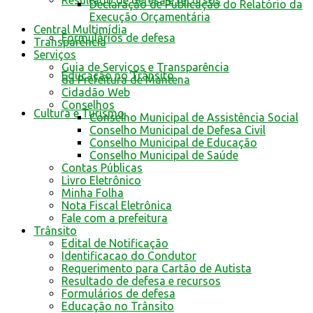
Resultado de defesa e recursos
Declaração de Publicação do Relatório da
Execução Orçamentária
Central Multimídia
Formulários de defesa
Transparência
Serviços
Guia de Serviços e Transparência
Educação no Trânsito
da Prefeitura de Mantena
Cidadão Web
Conselhos
Cultura e Turismo
Conselho Municipal de Assistência Social
Conselho Municipal de Defesa Civil
Conselho Municipal de Educação
Conselho Municipal de Saúde
Contas Públicas
Livro Eletrônico
Minha Folha
Nota Fiscal Eletrônica
Fale com a prefeitura
Trânsito
Edital de Notificação
Identificacao do Condutor
Requerimento para Cartão de Autista
Resultado de defesa e recursos
Formulários de defesa
Educação no Trânsito