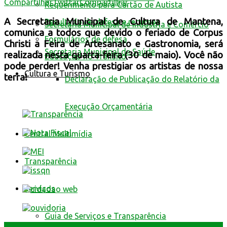
Compartilhar
Twittar
Compartilhar
Requerimento para Cartão de Autista
A Secretaria Municipal de Cultura de Mantena,
Resultado de defesa e recursos
Secretaria Municipal de Indústria e Comércio
comunica a todos que devido o feriado de Corpus
Formulários de defesa
Christi a Feira de Artesanato e Gastronomia, será
Secretaria Municipal de Saúde
realizada nesta quarta-feira (30 de maio). Você não
Educação no Trânsito
pode perder! Venha prestigiar os artistas de nossa
Cultura e Turismo
terra!
Declaração de Publicação do Relatório da
Execução Orçamentária
Central Multimídia
Transparência
Serviços
Guia de Serviços e Transparência