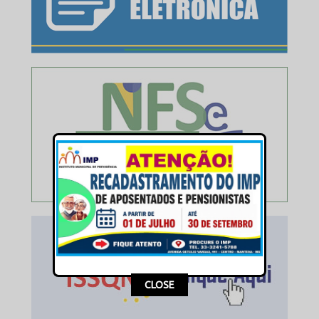
This popup will close in:
16
CLOSE