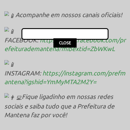
Acompanhe em nossos canais oficiais!
FACEBOOK:
https://www.facebook.com/pr
This popup will close in:
16
CLOSE
efeiturademantena?mibextid=ZbWKwL
INSTAGRAM:
https://instagram.com/prefm
antena?igshid=YmMyMTA2M2Y=
Fique ligadinho em nossas redes
sociais e saiba tudo que a Prefeitura de
Mantena faz por você!