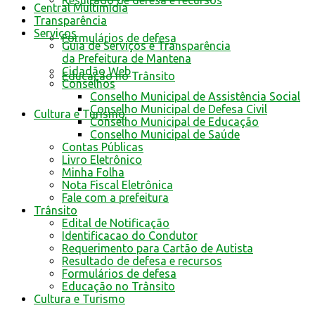
Resultado de defesa e recursos
Central Multimídia
Transparência
Serviços
Formulários de defesa
Guia de Serviços e Transparência
da Prefeitura de Mantena
Cidadão Web
Educação no Trânsito
Conselhos
Conselho Municipal de Assistência Social
Conselho Municipal de Defesa Civil
Cultura e Turismo
Conselho Municipal de Educação
Conselho Municipal de Saúde
Contas Públicas
Livro Eletrônico
Minha Folha
Nota Fiscal Eletrônica
Fale com a prefeitura
Trânsito
Edital de Notificação
Identificacao do Condutor
Requerimento para Cartão de Autista
Resultado de defesa e recursos
Formulários de defesa
Educação no Trânsito
Cultura e Turismo