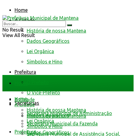
Home
A Cidade
No Result
História de nossa Mantena
View All Result
Dados Geográficos
Lei Orgânica
Símbolos e Hino
Prefeitura
O Prefeito
Home
O Vice-Prefeito
Home
A Cidade
Secretarias
A Cidade
História de nossa Mantena
Secretaria Municipal de Administração
Dados Geográficos
História de nossa Mantena
Lei Orgânica
Secretaria Municipal da Fazenda
Símbolos e Hino
Prefeitura
Dados Geográficos
Secretaria Municipal de Assistência Social,