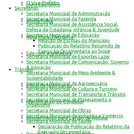
O Vice-Prefeito
Livro Eletrônico
Secretarias
Secretaria Municipal de Administração
Secretaria Municipal da Fazenda
Minha Folha
Secretaria Municipal de Assistência Social,
Defesa da Cidadania, Infância & Juventude
Secretaria Municipal de Educação
Nota Fiscal Eletrônica
Relação de Escolas do Município
Publicação do Relatório Resumido de
Execução Orçamentária ao Siope
Fale com a prefeitura
Secretaria Municipal de Esportes Lazer
Secretaria Municipal de Comunicação, Governo
& Inovação
Trânsito
Secretaria Municipal de Meio Ambiente &
Sustentabilidade
Secretaria Municipal de Agropecuária
Edital de Notificação
Secretaria Municipal de Cultura e Turismo
Secretaria Municipal de Transporte e Trânsito
Secretaria Municipal de Planejamento e
Identificacao do Condutor
Urbanismo
Secretaria Municipal de Obras
Secretaria Municipal de Indústria e Comércio
Requerimento para Cartão de Autista
Secretaria Municipal de Saúde
Declaração de Publicação do Relatório da
Execução Orçamentária