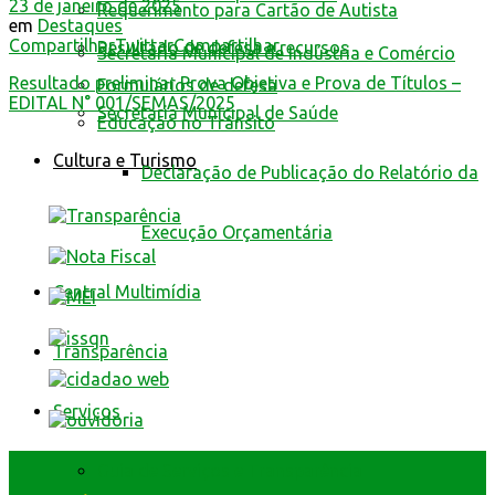
23 de janeiro de 2025
Requerimento para Cartão de Autista
em
Destaques
Compartilhar
Twittar
Compartilhar
Resultado de defesa e recursos
Secretaria Municipal de Indústria e Comércio
Resultado preliminar Prova Objetiva e Prova de Títulos –
Formulários de defesa
EDITAL N° 001/SEMAS/2025
Secretaria Municipal de Saúde
Educação no Trânsito
Cultura e Turismo
Declaração de Publicação do Relatório da
Execução Orçamentária
Central Multimídia
Transparência
Serviços
Guia de Serviços e Transparência