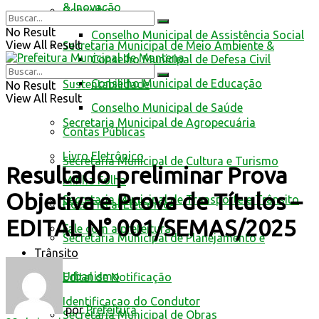
& Inovação
Conselhos
No Result
Conselho Municipal de Assistência Social
View All Result
Secretaria Municipal de Meio Ambiente &
Conselho Municipal de Defesa Civil
Conselho Municipal de Educação
Sustentabilidade
No Result
View All Result
Conselho Municipal de Saúde
Secretaria Municipal de Agropecuária
Contas Públicas
Livro Eletrônico
Secretaria Municipal de Cultura e Turismo
Resultado preliminar Prova
Minha Folha
Objetiva e Prova de Títulos –
Secretaria Municipal de Transporte e Trânsito
Nota Fiscal Eletrônica
EDITAL N° 001/SEMAS/2025
Fale com a prefeitura
Secretaria Municipal de Planejamento e
Trânsito
Urbanismo
Edital de Notificação
Identificacao do Condutor
por
Prefeitura
Secretaria Municipal de Obras