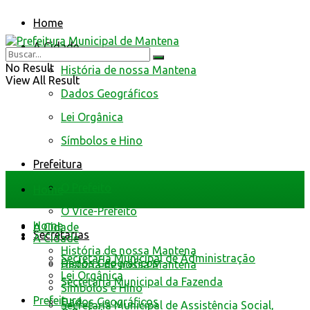
Home
A Cidade
No Result
História de nossa Mantena
View All Result
Dados Geográficos
Lei Orgânica
Símbolos e Hino
Prefeitura
O Prefeito
Home
O Vice-Prefeito
Home
A Cidade
Secretarias
A Cidade
História de nossa Mantena
Secretaria Municipal de Administração
Dados Geográficos
História de nossa Mantena
Lei Orgânica
Secretaria Municipal da Fazenda
Símbolos e Hino
Prefeitura
Dados Geográficos
Secretaria Municipal de Assistência Social,