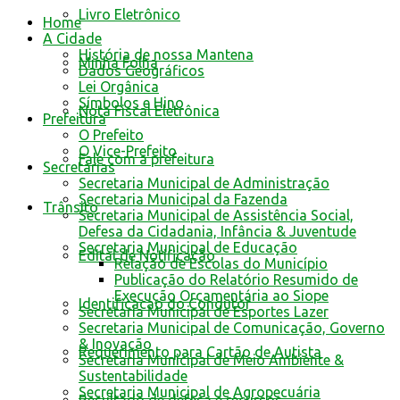
Livro Eletrônico
Home
A Cidade
História de nossa Mantena
Minha Folha
Dados Geográficos
Lei Orgânica
Símbolos e Hino
Nota Fiscal Eletrônica
Prefeitura
O Prefeito
O Vice-Prefeito
Fale com a prefeitura
Secretarias
Secretaria Municipal de Administração
Secretaria Municipal da Fazenda
Trânsito
Secretaria Municipal de Assistência Social,
Defesa da Cidadania, Infância & Juventude
Secretaria Municipal de Educação
Edital de Notificação
Relação de Escolas do Município
Publicação do Relatório Resumido de
Execução Orçamentária ao Siope
Identificacao do Condutor
Secretaria Municipal de Esportes Lazer
Secretaria Municipal de Comunicação, Governo
& Inovação
Requerimento para Cartão de Autista
Secretaria Municipal de Meio Ambiente &
Sustentabilidade
Secretaria Municipal de Agropecuária