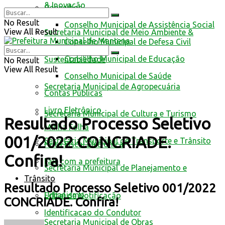
& Inovação
Conselhos
No Result
Conselho Municipal de Assistência Social
View All Result
Secretaria Municipal de Meio Ambiente &
Conselho Municipal de Defesa Civil
Conselho Municipal de Educação
Sustentabilidade
No Result
View All Result
Conselho Municipal de Saúde
Secretaria Municipal de Agropecuária
Contas Públicas
Livro Eletrônico
Secretaria Municipal de Cultura e Turismo
Resultado Processo Seletivo
Minha Folha
001/2022 CONCRIADE.
Secretaria Municipal de Transporte e Trânsito
Nota Fiscal Eletrônica
Confira!
Fale com a prefeitura
Secretaria Municipal de Planejamento e
Trânsito
Resultado Processo Seletivo 001/2022
Urbanismo
Edital de Notificação
CONCRIADE. Confira!
Identificacao do Condutor
Secretaria Municipal de Obras