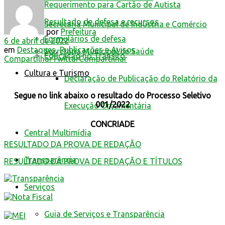
Requerimento para Cartão de Autista
Resultado de defesa e recursos
Secretaria Municipal de Indústria e Comércio
por
Prefeitura
Formulários de defesa
6 de abril de 2022
em
Destaques
,
Publicações e Avisos
Secretaria Municipal de Saúde
Educação no Trânsito
Compartilhar
Twittar
Compartilhar
Cultura e Turismo
Declaração de Publicação do Relatório da
Segue no link abaixo o resultado do Processo Seletivo
001/2022
Execução Orçamentária
CONCRIADE
Central Multimídia
RESULTADO DA PROVA DE REDAÇÃO
Transparência
RESULTADO DA PROVA DE REDAÇÃO E TÍTULOS
Serviços
Guia de Serviços e Transparência