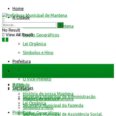
Home
A Cidade
História de nossa Mantena
No Result
View All Result
Dados Geográficos
Lei Orgânica
Símbolos e Hino
Prefeitura
O Prefeito
Home
O Vice-Prefeito
Home
A Cidade
Secretarias
A Cidade
História de nossa Mantena
Secretaria Municipal de Administração
Dados Geográficos
História de nossa Mantena
Lei Orgânica
Secretaria Municipal da Fazenda
Símbolos e Hino
Prefeitura
Dados Geográficos
Secretaria Municipal de Assistência Social,