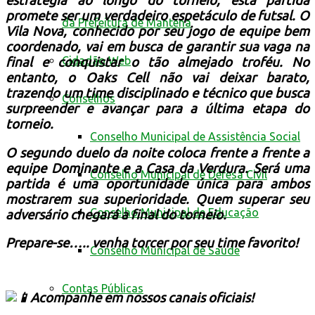
estratégia ao longo do torneio, esta partida
promete ser um verdadeiro espetáculo de futsal. O
da Prefeitura de Mantena
Vila Nova, conhecido por seu jogo de equipe bem
coordenado, vai em busca de garantir sua vaga na
Cidadão Web
final e conquistar o tão almejado troféu. No
entanto, o Oaks Cell não vai deixar barato,
trazendo um time disciplinado e técnico que busca
Conselhos
surpreender e avançar para a última etapa do
torneio.
Conselho Municipal de Assistência Social
O segundo duelo da noite coloca frente a frente a
equipe Dominante e a Casa da Verdura. Será uma
Conselho Municipal de Defesa Civil
partida é uma oportunidade única para ambos
mostrarem sua superioridade. Quem superar seu
Conselho Municipal de Educação
adversário chegará a final do torneio.
Prepare-se….. venha torcer por seu time favorito!
Conselho Municipal de Saúde
Contas Públicas
Acompanhe em nossos canais oficiais!