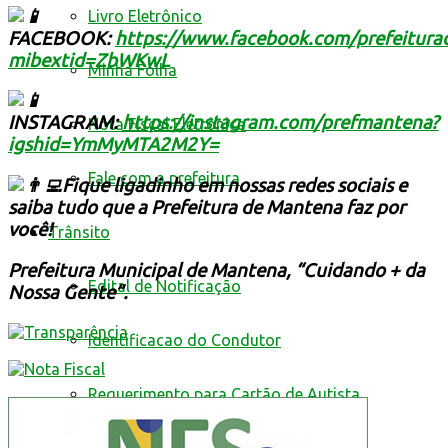
Livro Eletrônico
FACEBOOK:
https://www.facebook.com/prefeitur
mibextid=ZbWKwL
Minha Folha
INSTAGRAM:
https://instagram.com/prefmantena?
Nota Fiscal Eletrônica
igshid=YmMyMTA2M2Y=
Fale com a prefeitura
Fique ligadinho em nossas redes sociais e
saiba tudo que a Prefeitura de Mantena faz por
você!
Trânsito
Prefeitura Municipal de Mantena, “Cuidando + da
Edital de Notificação
Nossa Gente”.
Identificacao do Condutor
Requerimento para Cartão de Autista