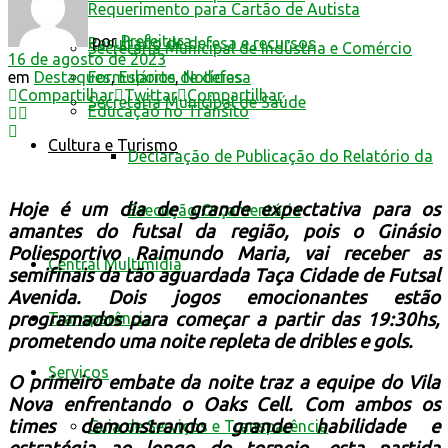
Requerimento para Cartão de Autista
por
Prefeitura
Resultado de defesa e recursos
Secretaria Municipal de Indústria e Comércio
16 de agosto de 2023
em
Destaques
,
Esporte
,
Notícias
Formulários de defesa
Compartilhar
Twittar
Compartilhar
Secretaria Municipal de Saúde
Educação no Trânsito
Cultura e Turismo
Declaração de Publicação do Relatório da
Hoje é um dia de grande expectativa para os
Execução Orçamentária
amantes do futsal da região, pois o Ginásio
Poliesportivo Raimundo Maria, vai receber as
Central Multimídia
semifinais da tão aguardada Taça Cidade de Futsal
Avenida. Dois jogos emocionantes estão
Transparência
programados para começar a partir das 19:30hs,
prometendo uma noite repleta de dribles e gols.
Serviços
O primeiro embate da noite traz a equipe do Vila
Nova enfrentando o Oaks Cell. Com ambos os
times demonstrando grande habilidade e
Guia de Serviços e Transparência