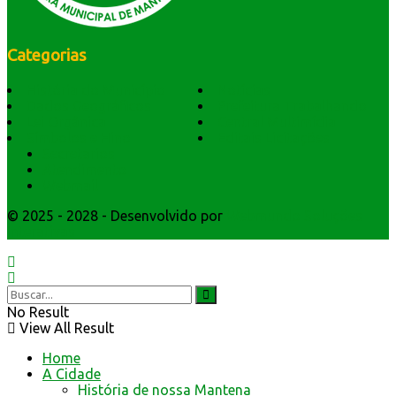
Categorias
História do Município
Notícias
Dados Geográficos
Prefeitura Trabalhando
Lei Orgânica
Central Multimídia
Símbolos e Hino
Editais Licitações
Secretarios
Atendimento
Webmail
© 2025 - 2028 - Desenvolvido por
Webmundo Soluções
Interativas
No Result
View All Result
Home
A Cidade
História de nossa Mantena