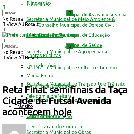
& Inovação
Conselhos
Conselho Municipal de Assistência Social
No Result
Secretaria Municipal de Meio Ambiente &
View All Result
Conselho Municipal de Defesa Civil
Conselho Municipal de Educação
Sustentabilidade
Conselho Municipal de Saúde
Secretaria Municipal de Agropecuária
No Result
Contas Públicas
View All Result
Livro Eletrônico
Secretaria Municipal de Cultura e Turismo
Minha Folha
Secretaria Municipal de Transporte e Trânsito
Nota Fiscal Eletrônica
Reta Final: semifinais da Taça
Fale com a prefeitura
Cidade de Futsal Avenida
Secretaria Municipal de Planejamento e
Trânsito
acontecem hoje
Urbanismo
Edital de Notificação
Identificacao do Condutor
Secretaria Municipal de Obras