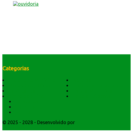
Categorias
História do Município
Notícias
Dados Geográficos
Prefeitura Trabalhando
Lei Orgânica
Central Multimídia
Símbolos e Hino
Editais Licitações
Secretarios
Atendimento
Webmail
© 2025 - 2028 - Desenvolvido por
Webmundo Soluções
Interativas