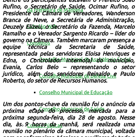
Rufino, o Secretário de Saúde, Ocimar Rufino, o
da Prefeitura de Mantena
Presidente da Câmara de Vereadores, Wanderson
Branca de Neve, a Secretária de Administração,
Deuzely Elizeu, o Secretário da Fazenda, Marcelo
Cidadão Web
Ramalho e o Vereador Sargento Ricardo – líder do
governo na Câmara. Também marcaram presença a
Conselhos
equipe técnica da Secretaria de Saúde,
representada pelas servidoras Eloisa Henriques e
Conselho Municipal de Assistência Social
Edna, o Controlador Interno(a) do município,
Evania, Carlos Belo – representando o setor
jurídico, além dos servidores Reinaldo e Paulo
Conselho Municipal de Defesa Civil
Roberto, do setor de Recursos Humanos.
Conselho Municipal de Educação
Um dos pontos-chave da reunião foi o anúncio da
Conselho Municipal de Saúde
próxima etapa do processo, marcada para a
próxima segunda-feira, dia 28 de agosto. Nesse
dia, às 9 horas da manhã, será realizada uma
Contas Públicas
reunião no plenário da câmara municipal, voltada