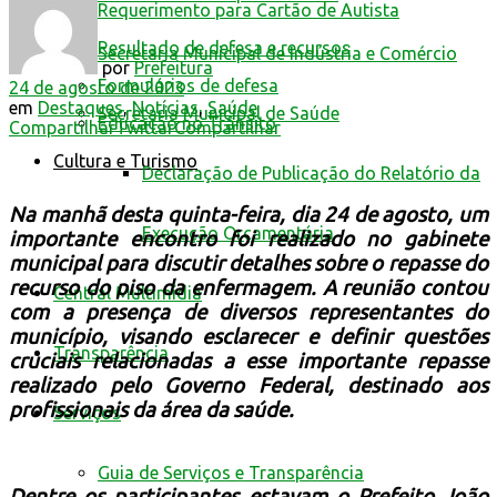
Requerimento para Cartão de Autista
Resultado de defesa e recursos
Secretaria Municipal de Indústria e Comércio
por
Prefeitura
Formulários de defesa
24 de agosto de 2023
em
Destaques
,
Notícias
,
Saúde
Secretaria Municipal de Saúde
Educação no Trânsito
Compartilhar
Twittar
Compartilhar
Cultura e Turismo
Declaração de Publicação do Relatório da
Na manhã desta quinta-feira, dia 24 de agosto, um
Execução Orçamentária
importante encontro foi realizado no gabinete
municipal para discutir detalhes sobre o repasse do
recurso do piso da enfermagem. A reunião contou
Central Multimídia
com a presença de diversos representantes do
município, visando esclarecer e definir questões
Transparência
cruciais relacionadas a esse importante repasse
realizado pelo Governo Federal, destinado aos
profissionais da área da saúde.
Serviços
Guia de Serviços e Transparência
Dentre os participantes estavam o Prefeito João