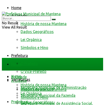
Home
A Cidade
No Result
História de nossa Mantena
View All Result
Dados Geográficos
Lei Orgânica
Símbolos e Hino
Prefeitura
O Prefeito
Home
O Vice-Prefeito
Home
A Cidade
Secretarias
A Cidade
História de nossa Mantena
Secretaria Municipal de Administração
Dados Geográficos
História de nossa Mantena
Lei Orgânica
Secretaria Municipal da Fazenda
Símbolos e Hino
Prefeitura
Dados Geográficos
Secretaria Municipal de Assistência Social,