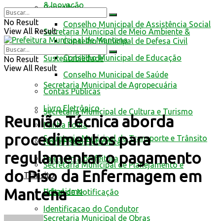
& Inovação
Conselhos
No Result
Conselho Municipal de Assistência Social
View All Result
Secretaria Municipal de Meio Ambiente &
Conselho Municipal de Defesa Civil
Conselho Municipal de Educação
Sustentabilidade
No Result
View All Result
Conselho Municipal de Saúde
Secretaria Municipal de Agropecuária
Contas Públicas
Livro Eletrônico
Secretaria Municipal de Cultura e Turismo
Reunião Técnica aborda
Minha Folha
procedimentos para
Secretaria Municipal de Transporte e Trânsito
Nota Fiscal Eletrônica
regulamentar o pagamento
Fale com a prefeitura
Secretaria Municipal de Planejamento e
do Piso da Enfermagem em
Trânsito
Mantena
Urbanismo
Edital de Notificação
Identificacao do Condutor
Secretaria Municipal de Obras