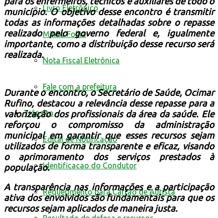
para os enfermeiros, técnicos e auxiliares de todo o
Livro Eletrônico
município. O objetivo desse encontro é transmitir
todas as informações detalhadas sobre o repasse
realizado pelo governo federal e, igualmente
Minha Folha
importante, como a distribuição desse recurso será
realizada.
Nota Fiscal Eletrônica
Fale com a prefeitura
Durante o encontro, o Secretário de Saúde, Ocimar
Rufino, destacou a relevância desse repasse para a
Trânsito
valorização dos profissionais da área da saúde. Ele
reforçou o compromisso da administração
municipal em garantir que esses recursos sejam
Edital de Notificação
utilizados de forma transparente e eficaz, visando
o aprimoramento dos serviços prestados à
Identificacao do Condutor
população.
A transparência nas informações e a participação
Requerimento para Cartão de Autista
ativa dos envolvidos são fundamentais para que os
recursos sejam aplicados de maneira justa.