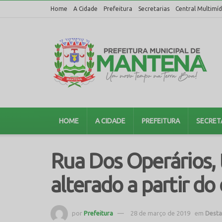
Home
A Cidade
Prefeitura
Secretarias
Central Multimíd
HOME
A CIDADE
PREFEITURA
SECRET
Rua Dos Operários, 
alterado a partir do 
por
Prefeitura
28 de março de 2019
em
Dest