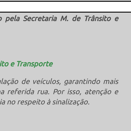
a foi comunicada aos moradores
This popup will close in:
15
do pela
Secretaria M. de Trânsito e
sito e Transporte
lação de veículos, garantindo mais
referida rua. Por isso, atenção e
 no respeito à sinalização.