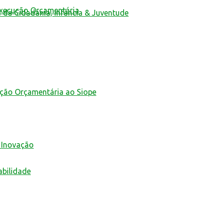
Execução Orçamentária
a da Cidadania, Infância & Juventude
ução Orçamentária ao Siope
 Inovação
abilidade