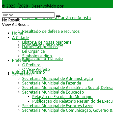
Identificacao do Condutor
© 2025 - 2028 - Desenvolvido por
Webmundo Soluções Inter
Requerimento para Cartão de Autista
No Result
View All Result
Resultado de defesa e recursos
Home
A Cidade
História de nossa Mantena
Formulários de defesa
Dados Geográficos
Lei Orgânica
Símbolos e Hino
Educação no Trânsito
Prefeitura
O Prefeito
O Vice-Prefeito
Cultura e Turismo
Secretarias
Secretaria Municipal de Administração
Secretaria Municipal da Fazenda
Secretaria Municipal de Assistência Social, Defes
Secretaria Municipal de Educação
Relação de Escolas do Município
Publicação do Relatório Resumido de Exec
Secretaria Municipal de Esportes Lazer
Secretaria Municipal de Comunicação, Governo &