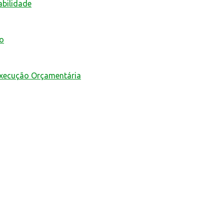
abilidade
mo
Execução Orçamentária