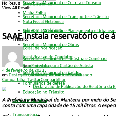
Secretaria Municipal de Cultura e Turismo
No Result
Livro Eletrônico
View All Result
Minha Folha
Secretaria Municipal de Transporte e Trânsito
Nota Fiscal Eletrônica
Fale com a prefeitura
Secretaria Municipal de Planejamento e Urbanis
SAAE instala reservatório de 
Trânsito
Secretaria Municipal de Obras
Edital de Notificação
Identificacao do Condutor
Secretaria Municipal de Indústria e Comércio
por
Prefeitura
Requerimento para Cartão de Autista
4 de fevereiro de 2020
Secretaria Municipal de Saúde
Resultado de defesa e recursos
em
Destaques
,
Notícias
,
Prefeitura Trabalhando
Compartilhar
Twittar
Compartilhar
Formulários de defesa
Declaração de Publicação do Relatório da 
Educação no Trânsito
A Prefeitura Municipal de Mantena por meio do Se
Central Multimídia
Cultura e Turismo
conta com uma capacidade de 15 mil litros.
A expect
Transparência