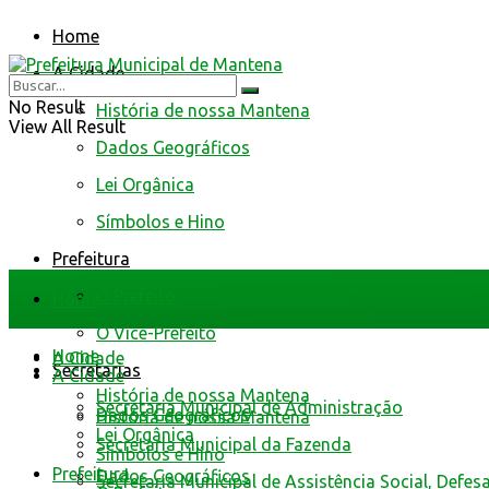
Home
A Cidade
No Result
História de nossa Mantena
View All Result
Dados Geográficos
Lei Orgânica
Símbolos e Hino
Prefeitura
O Prefeito
Home
O Vice-Prefeito
Home
A Cidade
Secretarias
A Cidade
História de nossa Mantena
Secretaria Municipal de Administração
Dados Geográficos
História de nossa Mantena
Lei Orgânica
Secretaria Municipal da Fazenda
Símbolos e Hino
Prefeitura
Dados Geográficos
Secretaria Municipal de Assistência Social, Defes