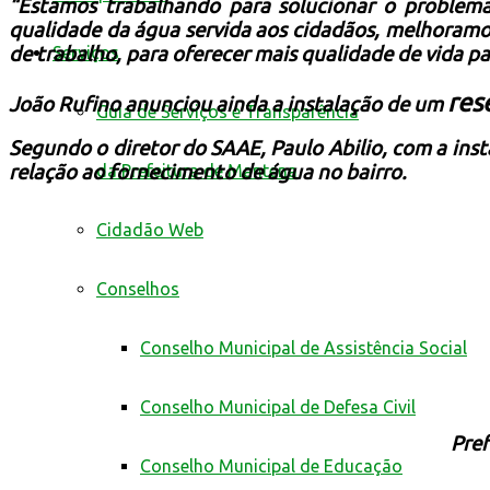
“Estamos trabalhando para solucionar o problema
qualidade da água servida aos cidadãos, melhoramo
Serviços
de trabalho, para
oferecer mais qualidade de vida pa
res
João Rufino anunciou ainda a instalação de um
Guia de Serviços e Transparência
Segundo o diretor do SAAE, Paulo Abilio, com a insta
da Prefeitura de Mantena
relação ao fornecimento de água no bairro.
Cidadão Web
Conselhos
Conselho Municipal de Assistência Social
Conselho Municipal de Defesa Civil
Pref
Conselho Municipal de Educação