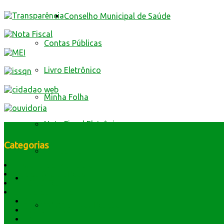
Conselho Municipal de Saúde
Contas Públicas
Livro Eletrônico
Minha Folha
Nota Fiscal Eletrônica
Categorias
Fale com a prefeitura
História do Município
Dados Geográficos
Trânsito
Lei Orgânica
Símbolos e Hino
Secretarios
Edital de Notificação
Atendimento
Webmail