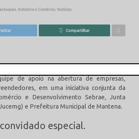
estaques
,
Indústria e Comércio
,
Notícias
wittar
Compartilhar
 (19) a Sala Mineira do Empreendedor, em
uipe de apoio na abertura de empresas,
This popup will close in:
15
eendedores, em uma iniciativa conjunta da
 Comércio e Desenvolvimento Sebrae, Junta
(Jucemg) e Prefeitura Municipal de Mantena.
convidado especial.