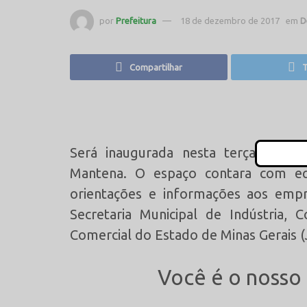
por
Prefeitura
18 de dezembro de 2017
em
D
Compartilhar
T
Será inaugurada nesta terça-feira
Mantena. O espaço contara com eq
orientações e informações aos empr
Secretaria Municipal de Indústria,
Comercial do Estado de Minas Gerais 
Você é o nosso 