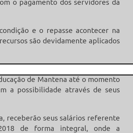
com o pagamento dos servidores da
 condição e o repasse acontecer na
 recursos são devidamente aplicados
com toda dificuldade e falta de
 Educação de Mantena até o momento
This popup will close in:
13
m a possibilidade através de seus
a, receberão seus salários referente
018 de forma integral, onde a