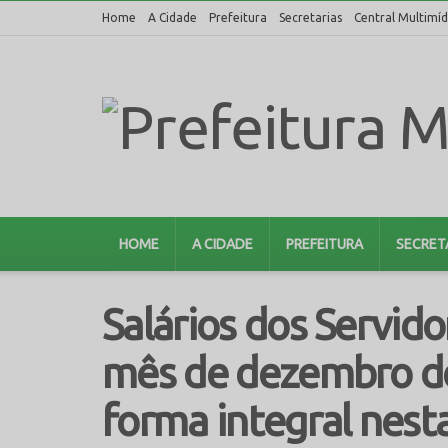
Home
A Cidade
Prefeitura
Secretarias
Central Multimíd
HOME
A CIDADE
PREFEITURA
SECRET
Salários dos Servid
mês de dezembro de
forma integral nesta