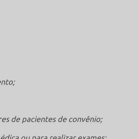
nto;
res de pacientes de convênio;
édica ou para realizar exames;