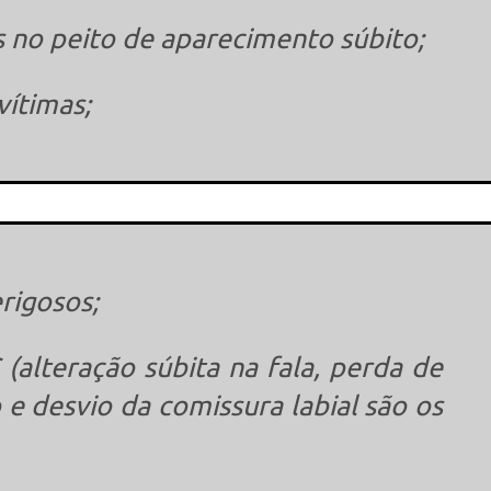
s no peito de aparecimento súbito;
ítimas;
This popup will close in:
15
rigosos;
(alteração súbita na fala, perda de
e desvio da comissura labial são os