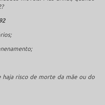
2?
92
rios;
venenamento;
 haja risco de morte da mãe ou do