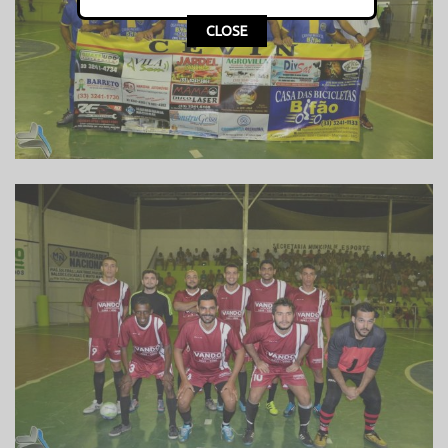
This popup will close in:
14
CLOSE