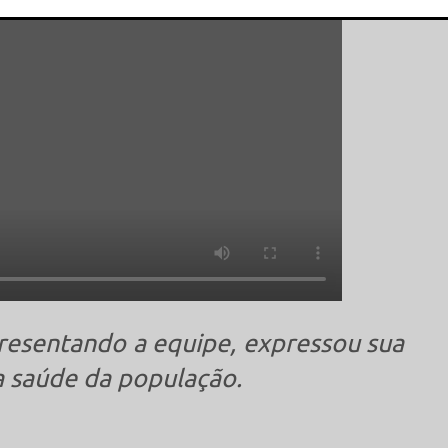
This popup will close in:
13
presentando a equipe, expressou sua
a saúde da população.