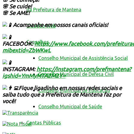
🌸 Se cuide!
da Prefeitura de Mantena
🌸 Se AME!
Acompanhe em nossos canais oficiais!
Cidadão Web
Conselhos
FACEBOOK:
https://www.facebook.com/prefeitur
mibextid=ZbWKwL
Conselho Municipal de Assistência Social
INSTAGRAM:
https://instagram.com/prefmantena?
Conselho Municipal de Defesa Civil
igshid=YmMyMTA2M2Y=
Fique ligadinho em nossas redes sociais e
Conselho Municipal de Educação
saiba tudo que a Prefeitura de Mantena faz por
você!
Conselho Municipal de Saúde
Contas Públicas