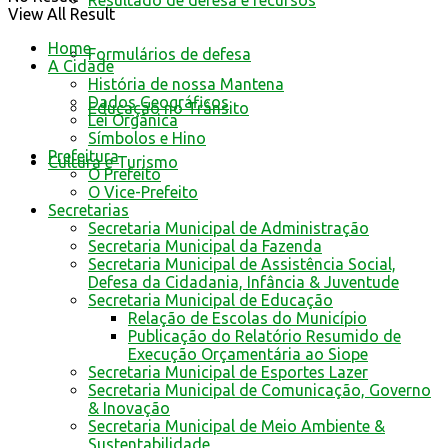
Resultado de defesa e recursos
View All Result
Home
Formulários de defesa
A Cidade
História de nossa Mantena
Dados Geográficos
Educação no Trânsito
Lei Orgânica
Símbolos e Hino
Prefeitura
Cultura e Turismo
O Prefeito
O Vice-Prefeito
Secretarias
Secretaria Municipal de Administração
Secretaria Municipal da Fazenda
Secretaria Municipal de Assistência Social,
Defesa da Cidadania, Infância & Juventude
Secretaria Municipal de Educação
Relação de Escolas do Município
Publicação do Relatório Resumido de
Execução Orçamentária ao Siope
Secretaria Municipal de Esportes Lazer
Secretaria Municipal de Comunicação, Governo
& Inovação
Secretaria Municipal de Meio Ambiente &
Sustentabilidade