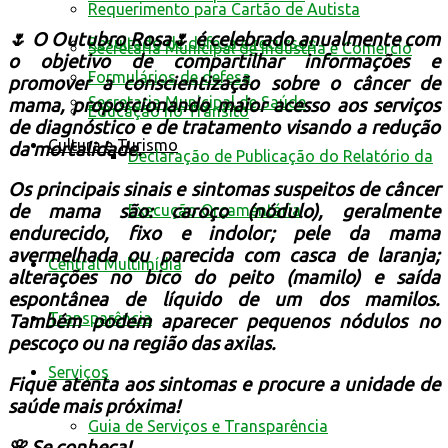
Requerimento para Cartão de Autista
🌷 O Outubro Rosa🌷 é celebrado anualmente com
Resultado de defesa e recursos
Secretaria Municipal de Indústria e Comércio
o objetivo de compartilhar informações e
Formulários de defesa
promover a conscientização sobre o câncer de
Secretaria Municipal de Saúde
mama, proporcionando maior acesso aos serviços
Educação no Trânsito
de diagnóstico e de tratamento visando a redução
Cultura e Turismo
da mortalidade.
Declaração de Publicação do Relatório da
Os principais sinais e sintomas suspeitos de câncer
Execução Orçamentária
de mama são: caroço (nódulo), geralmente
endurecido, fixo e indolor; pele da mama
avermelhada ou parecida com casca de laranja;
Central Multimídia
alterações no bico do peito (mamilo) e saída
espontânea de líquido de um dos mamilos.
Transparência
Também podem aparecer pequenos nódulos no
pescoço ou na região das axilas.
Serviços
Fique atenta aos sintomas e procure a unidade de
saúde mais próxima!
Guia de Serviços e Transparência
🌸 Se conheça!