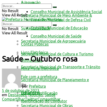
& Inovação
Conselhos
No Result
Conselho Municipal de Assistência Social
View All Result
Secretaria Municipal de Meio Ambiente &
Conselho Municipal de Defesa Civil
Conselho Municipal de Educação
Sustentabilidade
No Result
View All Result
Conselho Municipal de Saúde
Secretaria Municipal de Agropecuária
Contas Públicas
Livro Eletrônico
Secretaria Municipal de Cultura e Turismo
Saúde – Outubro rosa
Minha Folha
Secretaria Municipal de Transporte e Trânsito
Nota Fiscal Eletrônica
Fale com a prefeitura
Secretaria Municipal de Planejamento e
Trânsito
por
Prefeitura
5 de outubro de 2023
Urbanismo
Edital de Notificação
em
Destaques
,
Notícias
,
Saúde
Compartilhar
Twittar
Compartilhar
Identificacao do Condutor
Secretaria Municipal de Obras