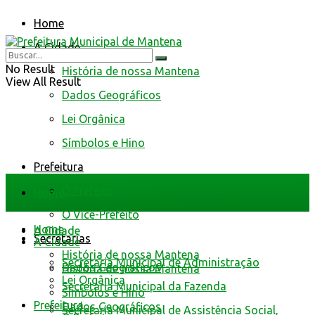
Home
A Cidade
No Result
História de nossa Mantena
View All Result
Dados Geográficos
Lei Orgânica
Símbolos e Hino
Prefeitura
O Prefeito
Home
O Vice-Prefeito
Home
A Cidade
Secretarias
A Cidade
História de nossa Mantena
Secretaria Municipal de Administração
Dados Geográficos
História de nossa Mantena
Lei Orgânica
Secretaria Municipal da Fazenda
Símbolos e Hino
Prefeitura
Dados Geográficos
Secretaria Municipal de Assistência Social,