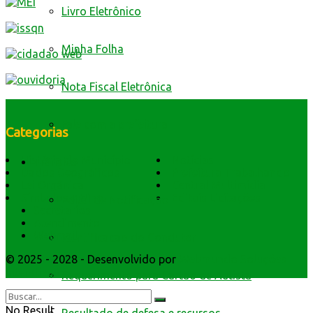
Livro Eletrônico
Minha Folha
Nota Fiscal Eletrônica
Fale com a prefeitura
Categorias
História do Município
Notícias
Trânsito
Dados Geográficos
Prefeitura Trabalhando
Lei Orgânica
Central Multimídia
Símbolos e Hino
Editais Licitações
Edital de Notificação
Secretarios
Atendimento
Webmail
Identificacao do Condutor
© 2025 - 2028 - Desenvolvido por
Webmundo Soluções
Interativas
Requerimento para Cartão de Autista
No Result