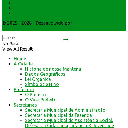
Secretarios
Atendimento
Webmail
© 2025 - 2028 - Desenvolvido por
Webmundo Soluções
Interativas
No Result
View All Result
Home
A Cidade
História de nossa Mantena
Dados Geográficos
Lei Orgânica
Símbolos e Hino
Prefeitura
O Prefeito
O Vice-Prefeito
Secretarias
Secretaria Municipal de Administração
Secretaria Municipal da Fazenda
Secretaria Municipal de Assistência Social,
Defesa da Cidadania, Infância & Juventude