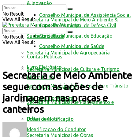
& Inovação
Conselhos
No Result
Conselho Municipal de Assistência Social
View All Result
Secretaria Municipal de Meio Ambiente &
Conselho Municipal de Defesa Civil
Conselho Municipal de Educação
Sustentabilidade
No Result
View All Result
Conselho Municipal de Saúde
Secretaria Municipal de Agropecuária
Contas Públicas
Livro Eletrônico
Secretaria Municipal de Cultura e Turismo
Secretaria de Meio Ambiente
Minha Folha
segue com as ações de
Secretaria Municipal de Transporte e Trânsito
Nota Fiscal Eletrônica
jardinagem nas praças e
Fale com a prefeitura
Secretaria Municipal de Planejamento e
canteiros
Trânsito
Urbanismo
Edital de Notificação
Identificacao do Condutor
Secretaria Municipal de Obras