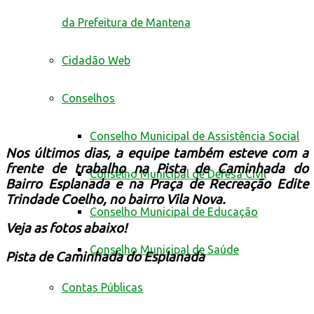
da Prefeitura de Mantena
Cidadão Web
Conselhos
Conselho Municipal de Assistência Social
Nos últimos dias, a equipe também esteve com
a
frente de trabalho na Pista de Caminhada do
Conselho Municipal de Defesa Civil
Bairro Esplanada e na
Praça de Recreação Edite
Trindade Coelho, no bairro Vila Nova.
Conselho Municipal de Educação
Veja as fotos abaixo!
Conselho Municipal de Saúde
Pista de Caminhada do Esplanada
Contas Públicas