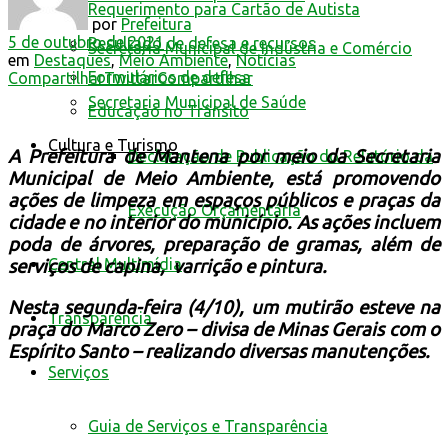
Requerimento para Cartão de Autista
por
Prefeitura
5 de outubro de 2021
Resultado de defesa e recursos
Secretaria Municipal de Indústria e Comércio
em
Destaques
,
Meio Ambiente
,
Notícias
Formulários de defesa
Compartilhar
Twittar
Compartilhar
Secretaria Municipal de Saúde
Educação no Trânsito
Cultura e Turismo
A Prefeitura de Mantena por meio da Secretaria
Declaração de Publicação do Relatório da
Municipal de Meio Ambiente, está promovendo
ações de limpeza em espaços públicos e praças da
Execução Orçamentária
cidade e no interior do município. As ações incluem
poda de árvores, preparação de gramas, além de
Central Multimídia
serviços de capina, varrição e pintura.
Nesta segunda-feira (4/10), um mutirão esteve na
Transparência
praça do Marco Zero – divisa de Minas Gerais com o
Espírito Santo – realizando diversas manutenções.
Serviços
Guia de Serviços e Transparência