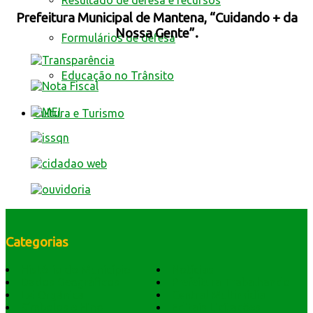
Resultado de defesa e recursos
Prefeitura Municipal de Mantena, “Cuidando + da
Nossa Gente”.
Formulários de defesa
Educação no Trânsito
Cultura e Turismo
Categorias
História do Município
Notícias
Dados Geográficos
Prefeitura Trabalhando
Lei Orgânica
Central Multimídia
Símbolos e Hino
Editais Licitações