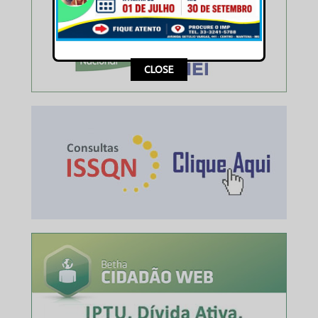
This popup will close in:
16
CLOSE