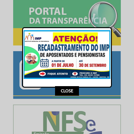
This popup will close in:
15
CLOSE