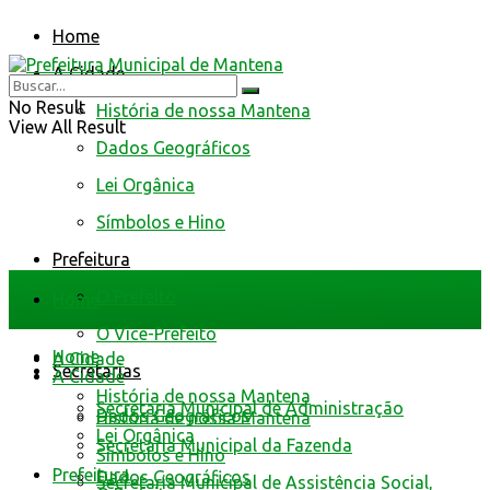
Home
A Cidade
No Result
História de nossa Mantena
View All Result
Dados Geográficos
Lei Orgânica
Símbolos e Hino
Prefeitura
O Prefeito
Home
O Vice-Prefeito
Home
A Cidade
Secretarias
A Cidade
História de nossa Mantena
Secretaria Municipal de Administração
Dados Geográficos
História de nossa Mantena
Lei Orgânica
Secretaria Municipal da Fazenda
Símbolos e Hino
Prefeitura
Dados Geográficos
Secretaria Municipal de Assistência Social,