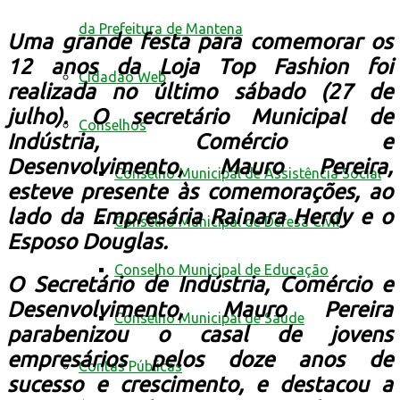
da Prefeitura de Mantena
Uma grande festa para comemorar os
12 anos da Loja Top Fashion foi
Cidadão Web
realizada no último sábado (27 de
julho). O secretário Municipal de
Conselhos
Indústria, Comércio e
Desenvolvimento, Mauro Pereira,
Conselho Municipal de Assistência Social
esteve presente às comemorações, ao
lado da Empresária Rainara Herdy e o
Conselho Municipal de Defesa Civil
Esposo Douglas.
Conselho Municipal de Educação
O Secretário de Indústria, Comércio e
Desenvolvimento, Mauro Pereira
Conselho Municipal de Saúde
parabenizou o casal de jovens
empresários pelos doze anos de
Contas Públicas
sucesso e crescimento, e destacou a