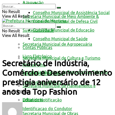
& Inovação
Conselhos
No Result
Conselho Municipal de Assistência Social
View All Result
Secretaria Municipal de Meio Ambiente &
Conselho Municipal de Defesa Civil
Conselho Municipal de Educação
Sustentabilidade
No Result
View All Result
Conselho Municipal de Saúde
Secretaria Municipal de Agropecuária
Contas Públicas
Livro Eletrônico
Secretaria Municipal de Cultura e Turismo
Secretário de Indústria,
Minha Folha
Comércio e Desenvolvimento
Secretaria Municipal de Transporte e Trânsito
Nota Fiscal Eletrônica
prestigia aniversário de 12
Fale com a prefeitura
Secretaria Municipal de Planejamento e
anos da Top Fashion
Trânsito
Urbanismo
Edital de Notificação
Identificacao do Condutor
Secretaria Municipal de Obras