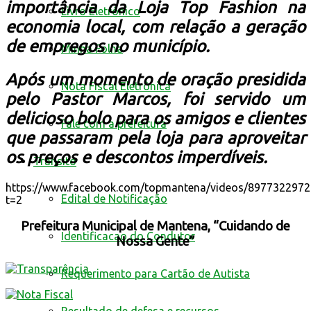
importância da Loja Top Fashion na
Livro Eletrônico
economia local, com relação a geração
de empregos no município.
Minha Folha
Após um momento de oração presidida
Nota Fiscal Eletrônica
pelo Pastor Marcos, foi servido um
delicioso bolo para os amigos e clientes
Fale com a prefeitura
que passaram pela loja para aproveitar
os preços e descontos imperdíveis.
Trânsito
https://www.facebook.com/topmantena/videos/8977322972
Edital de Notificação
t=2
Prefeitura Municipal de Mantena, “Cuidando de
Identificacao do Condutor
Nossa Gente”
Requerimento para Cartão de Autista