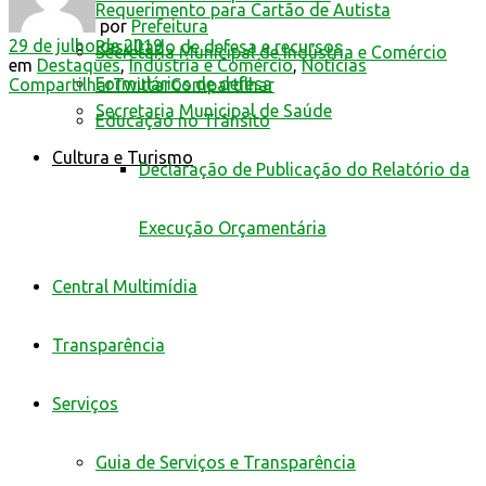
Requerimento para Cartão de Autista
por
Prefeitura
29 de julho de 2019
Resultado de defesa e recursos
Secretaria Municipal de Indústria e Comércio
em
Destaques
,
Indústria e Comércio
,
Notícias
Formulários de defesa
Compartilhar
Twittar
Compartilhar
Secretaria Municipal de Saúde
Educação no Trânsito
Cultura e Turismo
Declaração de Publicação do Relatório da
Execução Orçamentária
Central Multimídia
Transparência
Serviços
Guia de Serviços e Transparência