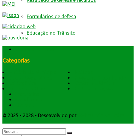
Resultado de defesa e recursos
Formulários de defesa
Educação no Trânsito
Cultura e Turismo
Categorias
História do Município
Notícias
Dados Geográficos
Prefeitura Trabalhando
Lei Orgânica
Central Multimídia
Símbolos e Hino
Editais Licitações
Secretarios
Atendimento
Webmail
© 2025 - 2028 - Desenvolvido por
Webmundo Soluções
Interativas