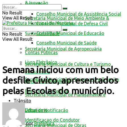
& Inovação
Conselhos
No Result
Conselho Municipal de Assistência Social
View All Result
Secretaria Municipal de Meio Ambiente &
Conselho Municipal de Defesa Civil
Conselho Municipal de Educação
Sustentabilidade
No Result
View All Result
Conselho Municipal de Saúde
Secretaria Municipal de Agropecuária
Contas Públicas
Livro Eletrônico
Secretaria Municipal de Cultura e Turismo
Semana iniciou com um belo
Minha Folha
desfile Cívico, apresentados
Secretaria Municipal de Transporte e Trânsito
Nota Fiscal Eletrônica
pelas Escolas do município.
Fale com a prefeitura
Secretaria Municipal de Planejamento e
Trânsito
Urbanismo
Edital de Notificação
Identificacao do Condutor
por
Prefeitura
Secretaria Municipal de Obras