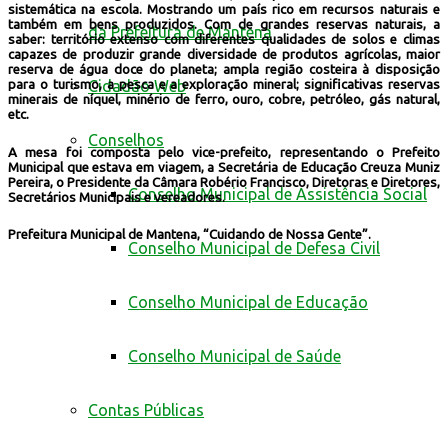
sistemática na escola. Mostrando um país rico em recursos naturais e
também em bens produzidos. Com de grandes reservas naturais, a
da Prefeitura de Mantena
saber: território extenso com diferentes qualidades de solos e climas
capazes de produzir grande diversidade de produtos agrícolas, maior
reserva de água doce do planeta; ampla região costeira à disposição
Cidadão Web
para o turismo, a pesca e a exploração mineral; significativas reservas
minerais de níquel, minério de ferro, ouro, cobre, petróleo, gás natural,
etc.
Conselhos
A mesa foi composta pelo vice-prefeito, representando o Prefeito
Municipal que estava em viagem, a Secretária de Educação Creuza Muniz
Pereira, o Presidente da Câmara Robério Francisco, Diretoras e Diretores,
Conselho Municipal de Assistência Social
Secretários Municipais e vereadores.
Prefeitura Municipal de Mantena, “Cuidando de Nossa Gente”.
Conselho Municipal de Defesa Civil
Conselho Municipal de Educação
Conselho Municipal de Saúde
Contas Públicas