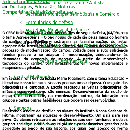
6 de setembro de 2017
Requerimento para Cartão de Autista
em
Destaques
,
Educação
,
Notícias
Compartilhar
Twittar
Compartilhar
Resultado de defesa e recursos
Secretaria Municipal de Indústria e Comércio
Formulários de defesa
Secretaria Municipal de Saúde
Educação no Trânsito
O CEB/UNOPAR, abriu a noite dos desfiles de segunda-feira, (04/09), com
o tema: Agropecuária – O pão nosso de cada dia pelas mãos do homem
Cultura e Turismo
do campo. As instições mostraram as transformações do setor
Declaração de Publicação do Relatório da
agropecuário brasileiro sofrido ao longo das últimas décadas, em um
processo de modernização do campo, voltada para a auto-suficiência
familiar passou a se adaptar à modernização, adequando-se às
demandas da economia de mercado. A partir da modernização
Execução Orçamentária
tecnológica do campo, com investimentos em novos implementos e
maquinários agrícolas.
Central Multimídia
Em seguida foi a vez da Escola Mario Rigamont, com o tema Educação –
Literatura nosso tesouro. Nossos poemas nossa riqueza. O resgate das
brincadeiras e cantigas. A Escola resgatou as velhas brincadeiras de
infância cujas vantagens são imensas. Desenvolvimento da noção de
Transparência
espaço, da lateralidade, da coordenação motora, da interação com
grupos e tantas outras habilidades que podem ser desenvolvidas.
Serviços
Finalizando a noite de desfiles os alunos do Instituto Nossa Senhora de
Fátima, mostraram as riquezas e desenvolvimento. Um país para seu
povo. Os alunos retrataram as relações sociais com familiares e outros
Guia de Serviços e Transparência
grupos sociais; a partir da aquisição dos conhecimentos gerados pela
sociedade ao longo de sua história, aos quais tem acesso de forma