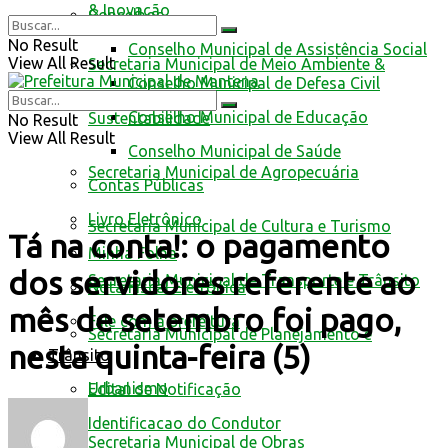
& Inovação
Conselhos
No Result
Conselho Municipal de Assistência Social
View All Result
Secretaria Municipal de Meio Ambiente &
Conselho Municipal de Defesa Civil
Conselho Municipal de Educação
Sustentabilidade
No Result
View All Result
Conselho Municipal de Saúde
Secretaria Municipal de Agropecuária
Contas Públicas
Livro Eletrônico
Secretaria Municipal de Cultura e Turismo
Tá na conta!: o pagamento
Minha Folha
dos servidores referente ao
Secretaria Municipal de Transporte e Trânsito
Nota Fiscal Eletrônica
mês de setembro foi pago,
Fale com a prefeitura
Secretaria Municipal de Planejamento e
nesta quinta-feira (5)
Trânsito
Urbanismo
Edital de Notificação
Identificacao do Condutor
Secretaria Municipal de Obras