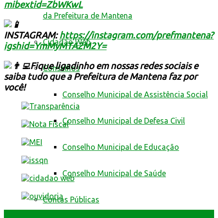
mibextid=ZbWKwL
da Prefeitura de Mantena
INSTAGRAM:
https://instagram.com/prefmantena?
Cidadão Web
igshid=YmMyMTA2M2Y=
Fique ligadinho em nossas redes sociais e
Conselhos
saiba tudo que a Prefeitura de Mantena faz por
você!
Conselho Municipal de Assistência Social
Conselho Municipal de Defesa Civil
Conselho Municipal de Educação
Conselho Municipal de Saúde
Contas Públicas