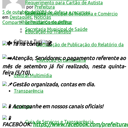
Requerimento para Cartão de Autista
por
Prefeitura
5 de outubro de 2023
Resultado de defesa e recursos
Secretaria Municipal de Indústria e Comércio
em
Destaques
,
Notícias
Formulários de defesa
Compartilhar
Twittar
Compartilhar
Secretaria Municipal de Saúde
Educação no Trânsito
Cultura e Turismo
Tá na conta!
Declaração de Publicação do Relatório da
Atenção, Servidores: o pagamento referente ao
Execução Orçamentária
mês de setembro já foi realizado, nesta quinta-
feira (5/10).
Central Multimídia
Gestão organizada, contas em dia.
Transparência
Acompanhe em nossos canais oficiais!
Serviços
Guia de Serviços e Transparência
FACEBOOK:
https://www.facebook.com/prefeitur