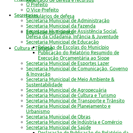
Resultado de defesa e recursos
O Prefeito
O Vice-Prefeito
Secretarias
Formulários de defesa
Secretaria Municipal de Administração
Secretaria Municipal da Fazenda
Secretaria Municipal de Assistência Social,
Educação no Trânsito
Defesa da Cidadania, Infância & Juventude
Secretaria Municipal de Educação
Relação de Escolas do Município
Cultura e Turismo
Publicação do Relatório Resumido de
Execução Orçamentária ao Siope
Secretaria Municipal de Esportes Lazer
Secretaria Municipal de Comunicação, Governo
& Inovação
Secretaria Municipal de Meio Ambiente &
Sustentabilidade
Secretaria Municipal de Agropecuária
Secretaria Municipal de Cultura e Turismo
Secretaria Municipal de Transporte e Trânsito
Secretaria Municipal de Planejamento e
Urbanismo
Secretaria Municipal de Obras
Secretaria Municipal de Indústria e Comércio
Secretaria Municipal de Saúde
Declaração de Publicação do Relatório da