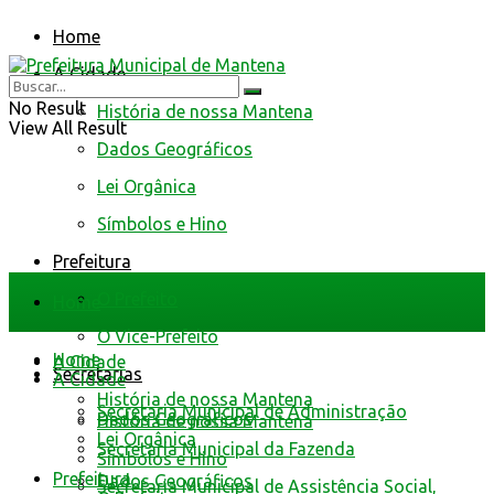
Home
A Cidade
No Result
História de nossa Mantena
View All Result
Dados Geográficos
Lei Orgânica
Símbolos e Hino
Prefeitura
O Prefeito
Home
O Vice-Prefeito
Home
A Cidade
Secretarias
A Cidade
História de nossa Mantena
Secretaria Municipal de Administração
Dados Geográficos
História de nossa Mantena
Lei Orgânica
Secretaria Municipal da Fazenda
Símbolos e Hino
Prefeitura
Dados Geográficos
Secretaria Municipal de Assistência Social,