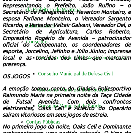
Representando o Prefeito, João Rufino – o
da Prefeitura de Mantena
Secretário de Planejamento, Heverton Monteiro, e
esposa Farliane Monteiro, o Vereador Sargento
Ricardo, o Vereador Valtair Galvani, Vereador Del, o
Cidadão Web
Secretário de Agricultura, Carlos Roberto,
Empresário Rogério da Avenida – patrocinador
Conselhos
oficial do campeonato, os coordenadores de
esporte, Jorcelino, Jefinho e Júlio Júnior, imprensa
local e as torcidas dos times que marcaram
Conselho Municipal de Assistência Social
presença.
Conselho Municipal de Defesa Civil
OS JOGOS
A emoção tomou conta do Ginásio Poliesportivo
Conselho Municipal de Educação
Raimundo Maria na primeira noite da Taça Cidade
de Futsal Avenida. Com dois confrontos
Conselho Municipal de Saúde
eletrizantes, Oaks Cell e Atlético do Operário
saíram vitoriosos em seus jogos de estreia.
Contas Públicas
No primeiro jogo da noite, Oaks Cell e Dominante