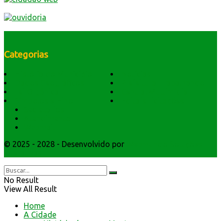
Categorias
História do Município
Notícias
Dados Geográficos
Prefeitura Trabalhando
Lei Orgânica
Central Multimídia
Símbolos e Hino
Editais Licitações
Secretarios
Atendimento
Webmail
© 2025 - 2028 - Desenvolvido por
Webmundo Soluções
Interativas
No Result
View All Result
Home
A Cidade