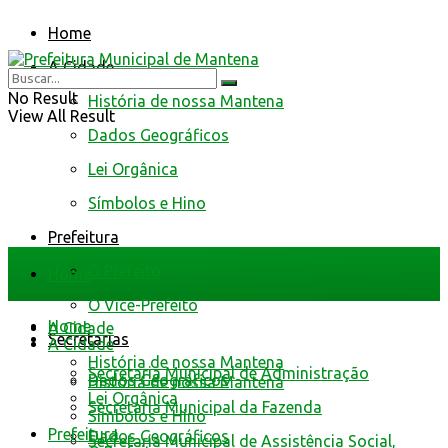
Home
A Cidade
No Result
História de nossa Mantena
View All Result
Dados Geográficos
Lei Orgânica
Símbolos e Hino
Prefeitura
O Prefeito
Home
O Vice-Prefeito
Home
A Cidade
Secretarias
A Cidade
História de nossa Mantena
Secretaria Municipal de Administração
Dados Geográficos
História de nossa Mantena
Lei Orgânica
Secretaria Municipal da Fazenda
Símbolos e Hino
Prefeitura
Dados Geográficos
Secretaria Municipal de Assistência Social,