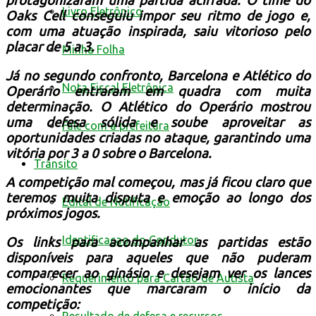
protagonizaram uma partida acirrada. O time do
Livro Eletrônico
Oaks Cell conseguiu impor seu ritmo de jogo e,
com uma atuação inspirada, saiu vitorioso pelo
placar de 5 a 3.
Minha Folha
Já no segundo confronto, Barcelona e Atlético do
Nota Fiscal Eletrônica
Operário entraram em quadra com muita
determinação. O Atlético do Operário mostrou
uma defesa sólida e soube aproveitar as
Fale com a prefeitura
oportunidades criadas no ataque, garantindo uma
vitória por 3 a 0 sobre o Barcelona.
Trânsito
A competição mal começou, mas já ficou claro que
teremos muita disputa e emoção ao longo dos
Edital de Notificação
próximos jogos.
Identificacao do Condutor
Os links para acompanhar as partidas estão
disponíveis para aqueles que não puderam
comparecer ao ginásio e desejam ver os lances
Requerimento para Cartão de Autista
emocionantes que marcaram o início da
competição: