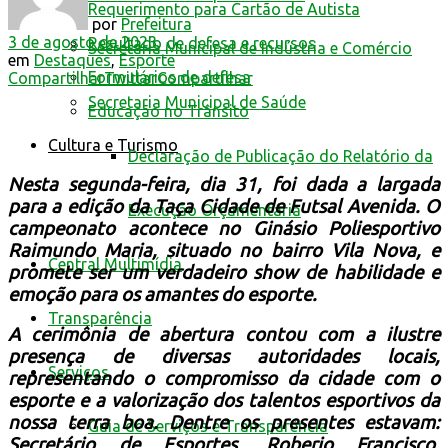
Requerimento para Cartão de Autista
por
Prefeitura
3 de agosto de 2023
Resultado de defesa e recursos
Secretaria Municipal de Indústria e Comércio
em
Destaques
,
Esporte
Formulários de defesa
Compartilhar
Twittar
Compartilhar
Secretaria Municipal de Saúde
Educação no Trânsito
Cultura e Turismo
Declaração de Publicação do Relatório da
Nesta segunda-feira, dia 31, foi dada a largada
para a edição da Taça Cidade de Futsal Avenida. O
Execução Orçamentária
campeonato acontece no Ginásio Poliesportivo
Raimundo Maria, situado no bairro Vila Nova, e
Central Multimídia
promete ser um verdadeiro show de habilidade e
emoção para os amantes do esporte.
Transparência
A cerimônia de abertura contou com a ilustre
presença de diversas autoridades locais,
Serviços
representando o compromisso da cidade com o
esporte e a valorização dos talentos esportivos da
nossa terra boa. Dentre os presentes estavam:
Guia de Serviços e Transparência
Secretário de Esportes, Roberio Francisco,