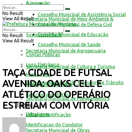
& Inovação
Conselhos
No Result
Conselho Municipal de Assistência Social
View All Result
Secretaria Municipal de Meio Ambiente &
Conselho Municipal de Defesa Civil
Conselho Municipal de Educação
Sustentabilidade
No Result
View All Result
Conselho Municipal de Saúde
Secretaria Municipal de Agropecuária
Contas Públicas
Livro Eletrônico
Secretaria Municipal de Cultura e Turismo
TAÇA CIDADE DE FUTSAL
Minha Folha
AVENIDA: OAKS CELL E
Secretaria Municipal de Transporte e Trânsito
Nota Fiscal Eletrônica
ATLÉTICO DO OPERÁRIO
Fale com a prefeitura
Secretaria Municipal de Planejamento e
ESTREIAM COM VITÓRIA
Trânsito
Urbanismo
Edital de Notificação
Identificacao do Condutor
Secretaria Municipal de Obras