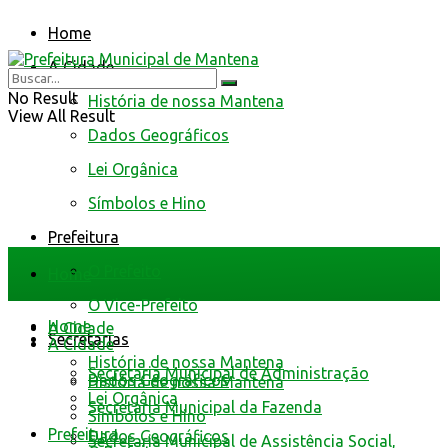
Home
A Cidade
No Result
História de nossa Mantena
View All Result
Dados Geográficos
Lei Orgânica
Símbolos e Hino
Prefeitura
O Prefeito
Home
O Vice-Prefeito
Home
A Cidade
Secretarias
A Cidade
História de nossa Mantena
Secretaria Municipal de Administração
Dados Geográficos
História de nossa Mantena
Lei Orgânica
Secretaria Municipal da Fazenda
Símbolos e Hino
Prefeitura
Dados Geográficos
Secretaria Municipal de Assistência Social,