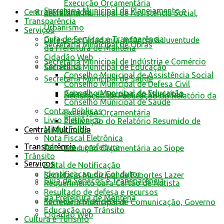
Execução Orçamentária
Secretaria Municipal de Planejamento e
Central Multimídia
Secretaria Municipal de Assistência Social,
Transparência
Urbanismo
Serviços
Guia de Serviços e Transparência
Defesa da Cidadania, Infância & Juventude
Secretaria Municipal de Obras
da Prefeitura de Mantena
Cidadão Web
Secretaria Municipal de Indústria e Comércio
Conselhos
Secretaria Municipal de Educação
Conselho Municipal de Assistência Social
Secretaria Municipal de Saúde
Conselho Municipal de Defesa Civil
Conselho Municipal de Educação
Relação de Escolas do Município
Declaração de Publicação do Relatório da
Conselho Municipal de Saúde
Contas Públicas
Execução Orçamentária
Livro Eletrônico
Publicação do Relatório Resumido de
Minha Folha
Central Multimídia
Nota Fiscal Eletrônica
Transparência
Fale com a prefeitura
Execução Orçamentária ao Siope
Trânsito
Serviços
Edital de Notificação
Identificacao do Condutor
Secretaria Municipal de Esportes Lazer
Guia de Serviços e Transparência
Requerimento para Cartão de Autista
Resultado de defesa e recursos
da Prefeitura de Mantena
Formulários de defesa
Secretaria Municipal de Comunicação, Governo
Educação no Trânsito
Cidadão Web
Cultura e Turismo