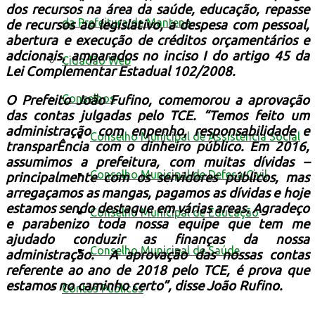
dos recursos na área da saúde, educação, repasse
da Prefeitura de Mantena
de recursos ao legislativo, a despesa com pessoal,
abertura e execução de créditos orçamentários e
adcionais, amparados
no inciso I do artigo 45 da
Cidadão Web
Lei Complementar Estadual 102/2008.
Conselhos
O Prefeito João Fufino, comemorou a aprovação
das contas julgadas pelo TCE.
“Temos feito um
administração com enpenho, responsabilidade e
Conselho Municipal de Assistência Social
transparÊncia com o dinheiro público. Em 2016,
assumimos a prefeitura, com muitas dívidas –
Conselho Municipal de Defesa Civil
principalmente com os servidores públicos,
mas
arregaçamos as mangas, pagamos as dívidas e hoje
estamos sendo destaque em várias areas. Agradeço
Conselho Municipal de Educação
e
parabenizo
toda nossa equipe que tem me
ajudado conduzir as finanças da nossa
Conselho Municipal de Saúde
administração. A aprovação das nossas contas
referente ao ano de 2018 pelo
TCE, é prova que
estamos no caminho certo”, disse João Rufino.
Contas Públicas