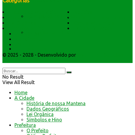
Categorias
Resultado de defesa e recursos
História do Município
Notícias
Formulários de defesa
Dados Geográficos
Prefeitura Trabalhando
Lei Orgânica
Central Multimídia
Símbolos e Hino
Editais Licitações
Educação no Trânsito
Secretarios
Atendimento
Webmail
Cultura e Turismo
© 2025 - 2028 - Desenvolvido por
Webmundo Soluções
Interativas
No Result
View All Result
Home
A Cidade
História de nossa Mantena
Dados Geográficos
Lei Orgânica
Símbolos e Hino
Prefeitura
O Prefeito