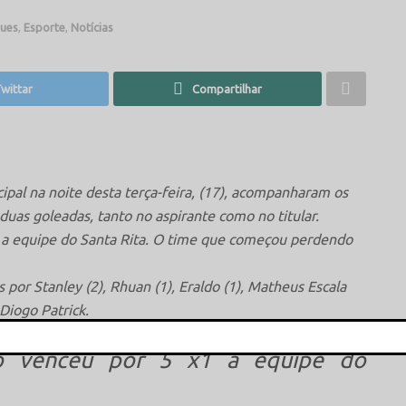
ues
,
Esporte
,
Notícias
wittar
Compartilhar
pal na noite desta terça-feira, (17), acompanharam os
 duas goleadas, tanto no aspirante como no titular.
1 a equipe do Santa Rita. O time que começou perdendo
por Stanley (2), Rhuan (1), Eraldo (1), Matheus Escala
 Diogo Patrick.
no venceu por 5 x1 a equipe do
This popup will close in:
15