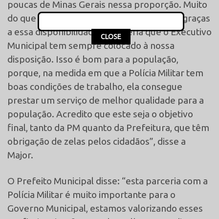
poucas de Minas Gerais nessa proporção. Muito
do que conseguimos fazer em Mantena é graças
a essa disponibilidade e parceria que o Executivo
This popup will close in:
14
CLOSE
Municipal tem sempre colocado à nossa
disposição. Isso é bom para a população,
porque, na medida em que a Polícia Militar tem
boas condições de trabalho, ela consegue
prestar um serviço de melhor qualidade para a
população. Acredito que este seja o objetivo
final, tanto da PM quanto da Prefeitura, que têm
obrigação de zelas pelos cidadãos”, disse a
Major.
O Prefeito Municipal disse: “esta parceria com a
Polícia Militar é muito importante para o
Governo Municipal, estamos valorizando esses