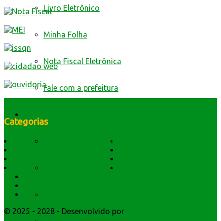
Livro Eletrônico
Minha Folha
Nota Fiscal Eletrônica
Fale com a prefeitura
Trânsito
Categorias
História do Município
Notícias
Edital de Notificação
Dados Geográficos
Prefeitura Trabalhando
Lei Orgânica
Central Multimídia
Símbolos e Hino
Editais Licitações
Identificacao do Condutor
Secretarios
Atendimento
Webmail
Requerimento para Cartão de Autista
© 2025 - 2028 - Desenvolvido por
Webmundo Soluções
Interativas