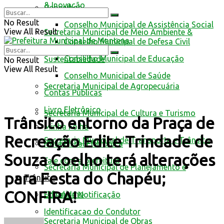
& Inovação
Conselhos
No Result
Conselho Municipal de Assistência Social
View All Result
Secretaria Municipal de Meio Ambiente &
Conselho Municipal de Defesa Civil
Conselho Municipal de Educação
Sustentabilidade
No Result
View All Result
Conselho Municipal de Saúde
Secretaria Municipal de Agropecuária
Contas Públicas
Livro Eletrônico
Secretaria Municipal de Cultura e Turismo
Trânsito entorno da Praça de
Minha Folha
Recreação Edite Trindade de
Secretaria Municipal de Transporte e Trânsito
Nota Fiscal Eletrônica
Souza Coelho terá alterações
Fale com a prefeitura
Secretaria Municipal de Planejamento e
para Festa do Chapéu;
Trânsito
CONFIRA!
Urbanismo
Edital de Notificação
Identificacao do Condutor
Secretaria Municipal de Obras