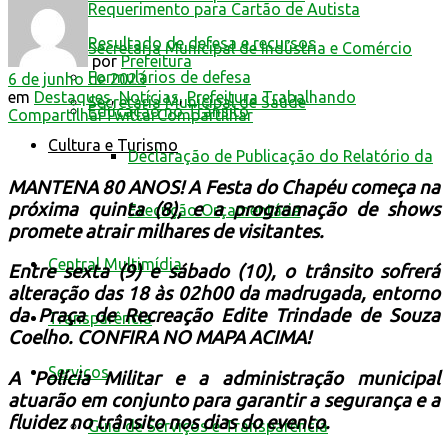
Requerimento para Cartão de Autista
Resultado de defesa e recursos
Secretaria Municipal de Indústria e Comércio
por
Prefeitura
Formulários de defesa
6 de junho de 2023
em
Destaques
,
Notícias
,
Prefeitura Trabalhando
Secretaria Municipal de Saúde
Educação no Trânsito
Compartilhar
Twittar
Compartilhar
Cultura e Turismo
Declaração de Publicação do Relatório da
MANTENA 80 ANOS!
A Festa do Chapéu começa na
próxima quinta (8), e a programação de shows
Execução Orçamentária
promete atrair milhares de visitantes.
Central Multimídia
Entre sexta (9) e sábado (10), o trânsito sofrerá
alteração das 18 às 02h00 da madrugada, entorno
da Praça de Recreação Edite Trindade de Souza
Transparência
Coelho.
CONFIRA NO MAPA ACIMA!
Serviços
A Polícia Militar e a administração municipal
atuarão em conjunto para garantir a segurança e a
fluidez no trânsito nos dias do evento.
Guia de Serviços e Transparência