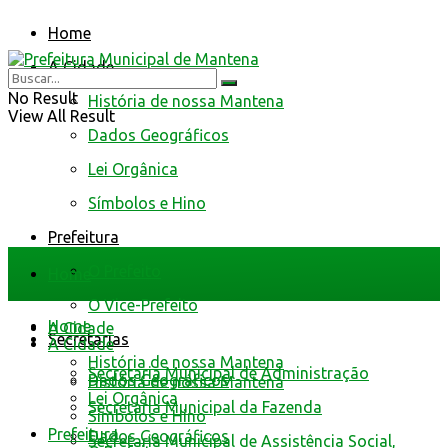
Home
A Cidade
No Result
História de nossa Mantena
View All Result
Dados Geográficos
Lei Orgânica
Símbolos e Hino
Prefeitura
O Prefeito
Home
O Vice-Prefeito
Home
A Cidade
Secretarias
A Cidade
História de nossa Mantena
Secretaria Municipal de Administração
Dados Geográficos
História de nossa Mantena
Lei Orgânica
Secretaria Municipal da Fazenda
Símbolos e Hino
Prefeitura
Dados Geográficos
Secretaria Municipal de Assistência Social,