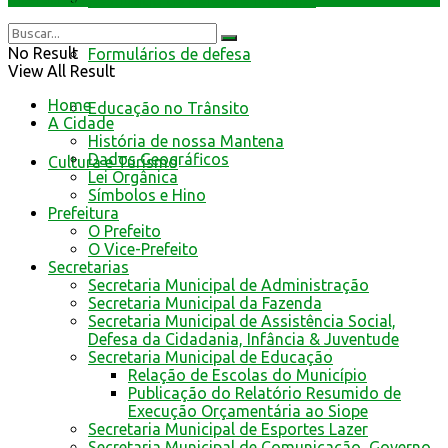
Resultado de defesa e recursos
No Result
Formulários de defesa
View All Result
Home
Educação no Trânsito
A Cidade
História de nossa Mantena
Dados Geográficos
Cultura e Turismo
Lei Orgânica
Símbolos e Hino
Prefeitura
O Prefeito
O Vice-Prefeito
Secretarias
Secretaria Municipal de Administração
Secretaria Municipal da Fazenda
Secretaria Municipal de Assistência Social,
Defesa da Cidadania, Infância & Juventude
Secretaria Municipal de Educação
Relação de Escolas do Município
Publicação do Relatório Resumido de
Execução Orçamentária ao Siope
Secretaria Municipal de Esportes Lazer
Secretaria Municipal de Comunicação, Governo