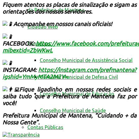
Fiquem atentos as placas de sinalização e sigam as
da Prefeitura de Mantena
orientações dos nossos servidores.
Acompanhe em nossos canais oficiais!
Cidadão Web
FACEBOOK:
https://www.facebook.com/prefeitur
Conselhos
mibextid=ZbWKwL
Conselho Municipal de Assistência Social
INSTAGRAM:
https://instagram.com/prefmantena?
igshid=YmMyMTA2M2Y=
Conselho Municipal de Defesa Civil
Fique ligadinho em nossas redes sociais e
Conselho Municipal de Educação
saiba tudo que a Prefeitura de Mantena faz por
você!
Conselho Municipal de Saúde
Prefeitura Municipal de Mantena, “Cuidando + da
Nossa Gente”.
Contas Públicas