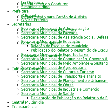
Lei Orgânica
Identificacao do Condutor
Símbolos e Hino
Prefeitura
O Prefeito
Requerimento para Cartão de Autista
O Vice-Prefeito
Secretarias
Secretaria Municipal de Administração
Resultado de defesa e recursos
Secretaria Municipal da Fazenda
Secretaria Municipal de Assistência Social, Defes
Secretaria Municipal de Educação
Formulários de defesa
Relação de Escolas do Município
Publicação do Relatório Resumido de Exec
Secretaria Municipal de Esportes Lazer
Educação no Trânsito
Secretaria Municipal de Comunicação, Governo &
Secretaria Municipal de Meio Ambiente & Sustent
Secretaria Municipal de Agropecuária
Cultura e Turismo
Secretaria Municipal de Cultura e Turismo
Secretaria Municipal de Transporte e Trânsito
Secretaria Municipal de Planejamento e Urbanis
Secretaria Municipal de Obras
Secretaria Municipal de Indústria e Comércio
Secretaria Municipal de Saúde
Declaração de Publicação do Relatório da 
Central Multimídia
Transparência