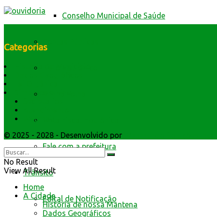
Conselho Municipal de Saúde
Contas Públicas
Categorias
História do Município
Livro Eletrônico
Dados Geográficos
Lei Orgânica
Símbolos e Hino
Minha Folha
Secretarios
Atendimento
Webmail
Nota Fiscal Eletrônica
© 2025 - 2028 - Desenvolvido por
Webmundo Soluções Inter
Fale com a prefeitura
No Result
View All Result
Trânsito
Home
A Cidade
Edital de Notificação
História de nossa Mantena
Dados Geográficos