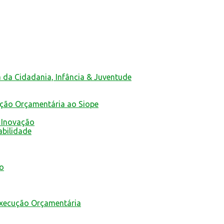
a da Cidadania, Infância & Juventude
ução Orçamentária ao Siope
 Inovação
abilidade
mo
Execução Orçamentária