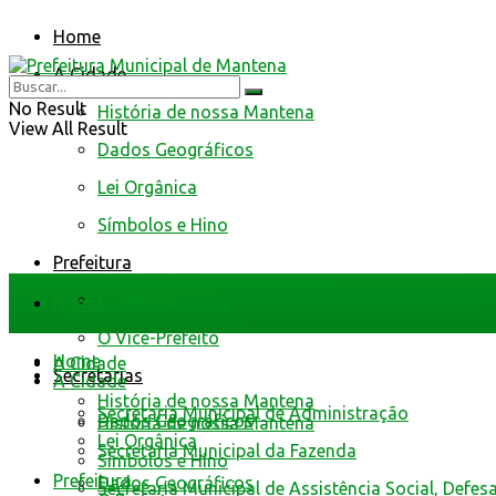
Home
A Cidade
No Result
História de nossa Mantena
View All Result
Dados Geográficos
Lei Orgânica
Símbolos e Hino
Prefeitura
O Prefeito
Home
O Vice-Prefeito
Home
A Cidade
Secretarias
A Cidade
História de nossa Mantena
Secretaria Municipal de Administração
Dados Geográficos
História de nossa Mantena
Lei Orgânica
Secretaria Municipal da Fazenda
Símbolos e Hino
Prefeitura
Dados Geográficos
Secretaria Municipal de Assistência Social, Defes