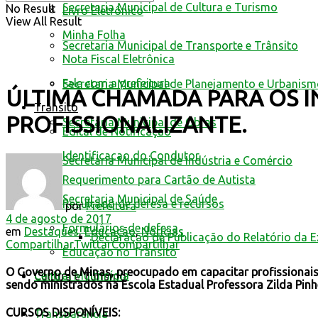
Secretaria Municipal de Cultura e Turismo
No Result
Livro Eletrônico
View All Result
Minha Folha
Secretaria Municipal de Transporte e Trânsito
Nota Fiscal Eletrônica
Fale com a prefeitura
Secretaria Municipal de Planejamento e Urbanis
ÚLTIMA CHAMADA PARA OS I
Trânsito
PROFISSIONALIZANTE.
Secretaria Municipal de Obras
Edital de Notificação
Identificacao do Condutor
Secretaria Municipal de Indústria e Comércio
Requerimento para Cartão de Autista
Secretaria Municipal de Saúde
Resultado de defesa e recursos
por
Prefeitura
4 de agosto de 2017
Formulários de defesa
em
Destaques
,
Educação
,
Notícias
Declaração de Publicação do Relatório da 
Compartilhar
Twittar
Compartilhar
Educação no Trânsito
O Governo de Minas, preocupado em capacitar profissionais 
Central Multimídia
Cultura e Turismo
sendo ministrados na Escola Estadual Professora Zilda Pinhei
CURSOS DISPONÍVEIS:
Transparência