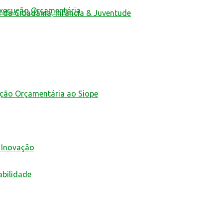
Execução Orçamentária
a da Cidadania, Infância & Juventude
ução Orçamentária ao Siope
 Inovação
abilidade