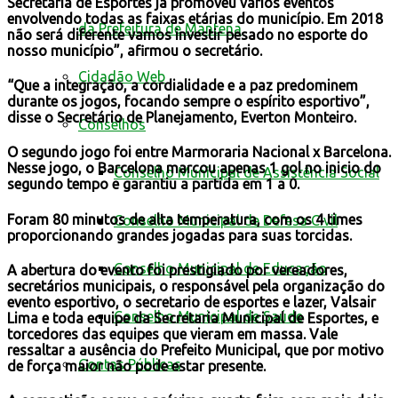
Secretaria de Esportes já promoveu vários eventos
envolvendo todas as faixas etárias do município. Em 2018
da Prefeitura de Mantena
não será diferente v
amos investir pesado no esporte do
nosso município”, afirmou o secretário.
Cidadão Web
“Que a integração, a cordialidade e a paz predominem
durante os jogos, focando sempre o espírito esportivo”,
disse o Secretário de Planejamento, Everton Monteiro.
Conselhos
O segundo jogo foi entre Marmoraria Nacional x Barcelona.
Nesse jogo, o Barcelona marcou apenas 1 gol no inicio do
Conselho Municipal de Assistência Social
segundo tempo e garantiu a partida em 1 a 0.
Foram 80 minutos de alta temperatura, com os 4 times
Conselho Municipal de Defesa Civil
proporcionando grandes jogadas para suas torcidas.
Conselho Municipal de Educação
A abertura do evento foi prestigiado por vereadores,
secretários municipais, o responsável pela organização do
evento esportivo, o secretario de esportes e lazer, Valsair
Conselho Municipal de Saúde
Lima e toda equipe da Secretaria Municipal de Esportes, e
torcedores das equipes que vieram em massa. Vale
ressaltar a ausência do Prefeito Municipal, que por motivo
Contas Públicas
de força maior não pode estar presente.