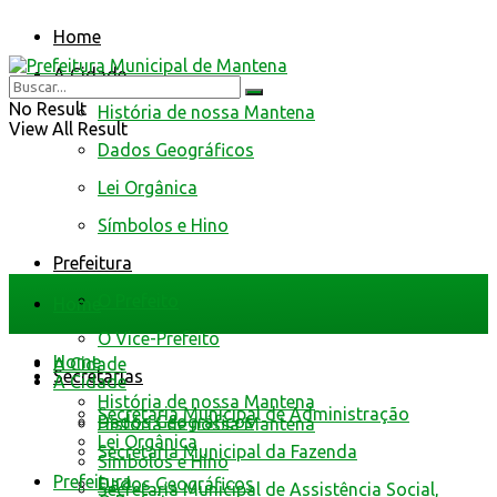
Home
A Cidade
No Result
História de nossa Mantena
View All Result
Dados Geográficos
Lei Orgânica
Símbolos e Hino
Prefeitura
O Prefeito
Home
O Vice-Prefeito
Home
A Cidade
Secretarias
A Cidade
História de nossa Mantena
Secretaria Municipal de Administração
Dados Geográficos
História de nossa Mantena
Lei Orgânica
Secretaria Municipal da Fazenda
Símbolos e Hino
Prefeitura
Dados Geográficos
Secretaria Municipal de Assistência Social,