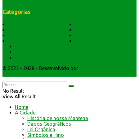
Categorias
História do Município
Notícias
Dados Geográficos
Prefeitura Trabalhando
Lei Orgânica
Central Multimídia
Símbolos e Hino
Editais Licitações
Secretarios
Atendimento
Webmail
© 2025 - 2028 - Desenvolvido por
Webmundo Soluções
Interativas
No Result
View All Result
Home
A Cidade
História de nossa Mantena
Dados Geográficos
Lei Orgânica
Símbolos e Hino