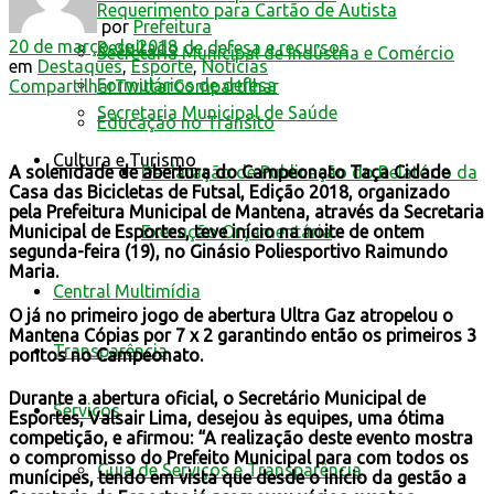
Requerimento para Cartão de Autista
por
Prefeitura
20 de março de 2018
Resultado de defesa e recursos
Secretaria Municipal de Indústria e Comércio
em
Destaques
,
Esporte
,
Notícias
Formulários de defesa
Compartilhar
Twittar
Compartilhar
Secretaria Municipal de Saúde
Educação no Trânsito
Cultura e Turismo
Declaração de Publicação do Relatório da
A solenidade de abertura do Campeonato Taça Cidade
Casa das Bicicletas de Futsal, Edição 2018, organizado
pela Prefeitura Municipal de Mantena, através da Secretaria
Execução Orçamentária
Municipal de Esportes, teve início na noite de ontem
segunda-feira (19), no Ginásio Poliesportivo Raimundo
Maria.
Central Multimídia
O já no primeiro jogo de abertura Ultra Gaz atropelou o
Mantena Cópias por 7 x 2 garantindo então os primeiros 3
Transparência
pontos no Campeonato.
Durante a abertura oficial, o Secretário Municipal de
Serviços
Esportes, Valsair Lima, desejou às equipes, uma ótima
competição, e afirmou: “A
realização deste evento mostra
o compromisso do Prefeito Municipal para com todos os
Guia de Serviços e Transparência
munícipes, tendo em vista que desde o início da gestão a