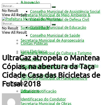
& Inovação
Conselhos
No Result
Conselho Municipal de Assistência Social
View All Result
Secretaria Municipal de Meio Ambiente &
Conselho Municipal de Defesa Civil
Conselho Municipal de Educação
Sustentabilidade
No Result
View All Result
Conselho Municipal de Saúde
Secretaria Municipal de Agropecuária
Contas Públicas
Livro Eletrônico
Secretaria Municipal de Cultura e Turismo
UltraGaz atropela o Mantena
Minha Folha
Cópias, na abertura da Taça
Secretaria Municipal de Transporte e Trânsito
Nota Fiscal Eletrônica
Cidade Casa das Bicicletas de
Fale com a prefeitura
Secretaria Municipal de Planejamento e
Futsal 2018
Trânsito
Urbanismo
Edital de Notificação
Identificacao do Condutor
Secretaria Municipal de Obras