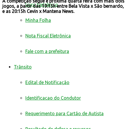
A competição segue e próxima quarta feira com mais dois
Livro Eletrônico
jogos, a partir das 19:15h entre Bela Vista x São bernardo,
e as 20:15h Cevin x Mantena News.
Minha Folha
Nota Fiscal Eletrônica
Fale com a prefeitura
Trânsito
Edital de Notificação
Identificacao do Condutor
Requerimento para Cartão de Autista