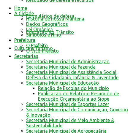
Resultado de defesa e recursos
Home
A Cidade
Formulários de defesa
História de nossa Mantena
Dados Geográficos
Lei Orgânica
Educação no Trânsito
Símbolos e Hino
Prefeitura
O Prefeito
Cultura e Turismo
O Vice-Prefeito
Secretarias
Secretaria Municipal de Administração
Secretaria Municipal da Fazenda
Secretaria Municipal de Assistência Social,
Defesa da Cidadania, Infância & Juventude
Secretaria Municipal de Educação
Relação de Escolas do Município
Publicação do Relatório Resumido de
Execução Orçamentária ao Siope
Secretaria Municipal de Esportes Lazer
Secretaria Municipal de Comunicação, Governo
& Inovação
Secretaria Municipal de Meio Ambiente &
Sustentabilidade
Secretaria Municipal de Agropecuária