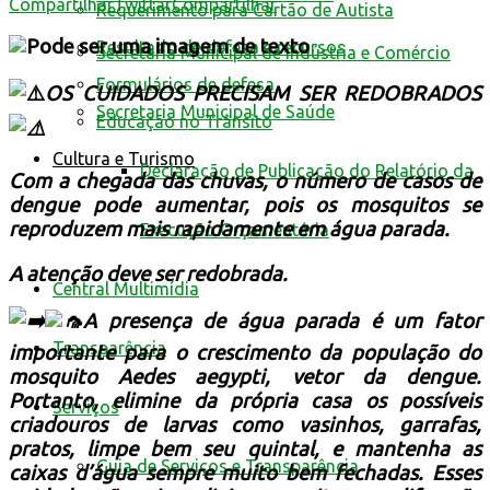
Compartilhar
Twittar
Compartilhar
Requerimento para Cartão de Autista
Resultado de defesa e recursos
Secretaria Municipal de Indústria e Comércio
Formulários de defesa
OS CUIDADOS PRECISAM SER REDOBRADOS
Secretaria Municipal de Saúde
Educação no Trânsito
Cultura e Turismo
Declaração de Publicação do Relatório da
Com a chegada das chuvas, o número de casos de
dengue pode aumentar, pois os mosquitos se
reproduzem mais rapidamente em água parada.
Execução Orçamentária
A atenção deve ser redobrada.
Central Multimídia
A presença de água parada é um fator
Transparência
importante para o crescimento da população do
mosquito Aedes aegypti, vetor da dengue.
Portanto, elimine da própria casa os possíveis
Serviços
criadouros de larvas como vasinhos, garrafas,
pratos, limpe bem seu quintal, e mantenha as
Guia de Serviços e Transparência
caixas d’água sempre muito bem fechadas. Esses