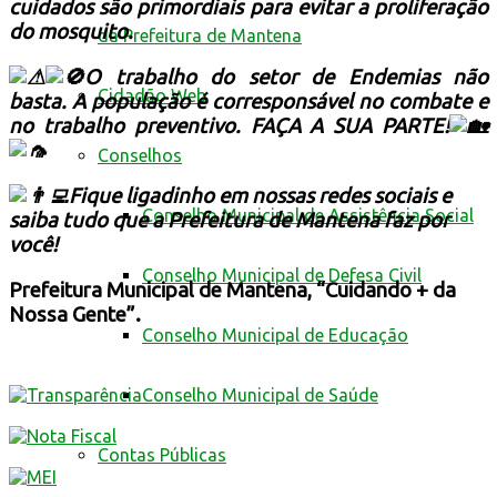
cuidados são primordiais para evitar a proliferação
do mosquito.
da Prefeitura de Mantena
O trabalho do setor de Endemias não
Cidadão Web
basta. A população é corresponsável no combate e
no trabalho preventivo. FAÇA A SUA PARTE!
Conselhos
Fique ligadinho em nossas redes sociais e
Conselho Municipal de Assistência Social
saiba tudo que a Prefeitura de Mantena faz por
você!
Conselho Municipal de Defesa Civil
Prefeitura Municipal de Mantena, “Cuidando + da
Nossa Gente”.
Conselho Municipal de Educação
Conselho Municipal de Saúde
Contas Públicas