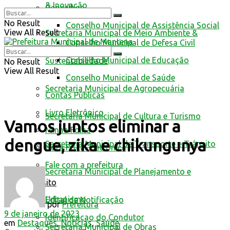
& Inovação
Conselhos
No Result
Conselho Municipal de Assistência Social
View All Result
Secretaria Municipal de Meio Ambiente &
Conselho Municipal de Defesa Civil
Conselho Municipal de Educação
Sustentabilidade
No Result
View All Result
Conselho Municipal de Saúde
Secretaria Municipal de Agropecuária
Contas Públicas
Livro Eletrônico
Secretaria Municipal de Cultura e Turismo
Vamos juntos eliminar a
Minha Folha
dengue, zika e chikungunya
Secretaria Municipal de Transporte e Trânsito
Nota Fiscal Eletrônica
Fale com a prefeitura
Secretaria Municipal de Planejamento e
Trânsito
Urbanismo
Edital de Notificação
por
Prefeitura
9 de janeiro de 2023
Identificacao do Condutor
em
Destaques
,
Notícias
,
Saúde
Secretaria Municipal de Obras