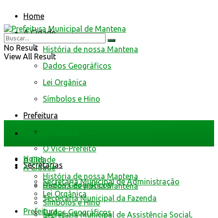
Home
A Cidade
No Result
História de nossa Mantena
View All Result
Dados Geográficos
Lei Orgânica
Símbolos e Hino
Prefeitura
O Prefeito
Home
O Vice-Prefeito
Home
A Cidade
Secretarias
A Cidade
História de nossa Mantena
Secretaria Municipal de Administração
Dados Geográficos
História de nossa Mantena
Lei Orgânica
Secretaria Municipal da Fazenda
Símbolos e Hino
Prefeitura
Dados Geográficos
Secretaria Municipal de Assistência Social,