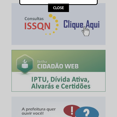
This popup will close in:
16
CLOSE