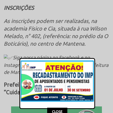
INSCRIÇÕES
As inscrições podem ser realizadas, na
academia Físico e Cia, situada à rua Wilson
Melado, n° 402, (referência: no prédio da O
Boticário), no centro de Mantena.
Siga nossa página no Facebook e no
Instagram e fique ligado nas ações da Prefeitura
de Mantena.
Prefeitura Municipal de Mantena,
“Cuidando + da Nossa Gente”.
This popup will close in:
16
CLOSE