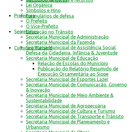
Resultado de defesa e recursos
Lei Orgânica
Símbolos e Hino
Prefeitura
Formulários de defesa
O Prefeito
O Vice-Prefeito
Secretarias
Educação no Trânsito
Secretaria Municipal de Administração
Secretaria Municipal da Fazenda
Secretaria Municipal de Assistência Social,
Cultura e Turismo
Defesa da Cidadania, Infância & Juventude
Secretaria Municipal de Educação
Relação de Escolas do Município
Publicação do Relatório Resumido de
Execução Orçamentária ao Siope
Secretaria Municipal de Esportes Lazer
Secretaria Municipal de Comunicação, Governo
& Inovação
Secretaria Municipal de Meio Ambiente &
Sustentabilidade
Secretaria Municipal de Agropecuária
Secretaria Municipal de Cultura e Turismo
Secretaria Municipal de Transporte e Trânsito
Secretaria Municipal de Planejamento e
Urbanismo