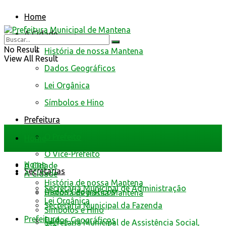
Home
A Cidade
No Result
História de nossa Mantena
View All Result
Dados Geográficos
Lei Orgânica
Símbolos e Hino
Prefeitura
O Prefeito
Home
O Vice-Prefeito
Home
A Cidade
Secretarias
A Cidade
História de nossa Mantena
Secretaria Municipal de Administração
Dados Geográficos
História de nossa Mantena
Lei Orgânica
Secretaria Municipal da Fazenda
Símbolos e Hino
Prefeitura
Dados Geográficos
Secretaria Municipal de Assistência Social,