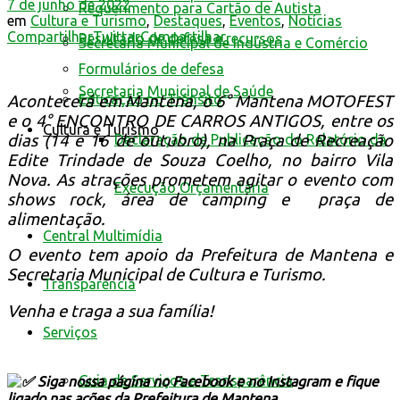
7 de junho de 2022
Requerimento para Cartão de Autista
em
Cultura e Turismo
,
Destaques
,
Eventos
,
Notícias
Compartilhar
Twittar
Compartilhar
Resultado de defesa e recursos
Secretaria Municipal de Indústria e Comércio
Formulários de defesa
Secretaria Municipal de Saúde
Educação no Trânsito
Acontecerá em Mantena, o 6° Mantena MOTOFEST
e o 4° ENCONTRO DE CARROS ANTIGOS, entre os
Cultura e Turismo
dias (14 e 16 de outubro), na Praça de Recreação
Declaração de Publicação do Relatório da
Edite Trindade de Souza Coelho, no bairro Vila
Nova. As atrações prometem agitar o evento com
Execução Orçamentária
shows rock, área de camping e praça de
alimentação.
Central Multimídia
O evento tem apoio da Prefeitura de Mantena e
Secretaria Municipal de Cultura e Turismo.
Transparência
Venha e traga a sua família!
Serviços
Guia de Serviços e Transparência
Siga nossa página no Facebook e no Instagram e fique
ligado nas ações da Prefeitura de Mantena.