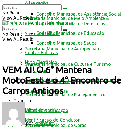
& Inovação
Conselhos
No Result
Conselho Municipal de Assistência Social
View All Result
Secretaria Municipal de Meio Ambiente &
Conselho Municipal de Defesa Civil
Conselho Municipal de Educação
Sustentabilidade
No Result
View All Result
Conselho Municipal de Saúde
Secretaria Municipal de Agropecuária
Contas Públicas
Livro Eletrônico
Secretaria Municipal de Cultura e Turismo
VEM AÍ! O 6° Mantena
Minha Folha
MotoFest e o 4° Encontro de
Secretaria Municipal de Transporte e Trânsito
Nota Fiscal Eletrônica
Carros Antigos
Fale com a prefeitura
Secretaria Municipal de Planejamento e
Trânsito
Urbanismo
Edital de Notificação
Identificacao do Condutor
por
Prefeitura
Secretaria Municipal de Obras